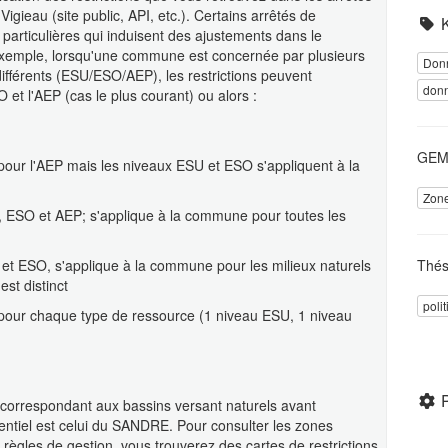
igieau (site public, API, etc.). Certains arrêtés de
 particulières qui induisent des ajustements dans le
r exemple, lorsqu'une commune est concernée par plusieurs
Donn
ifférents (ESU/ESO/AEP), les restrictions peuvent
donn
O et l'AEP (cas le plus courant) ou alors :
GEME
our l'AEP mais les niveaux ESU et ESO s'appliquent à la
Zone
SU, ESO et AEP; s'applique à la commune pour toutes les
U et ESO, s'applique à la commune pour les milieux naturels
Thés
st distinct
poli
pour chaque type de ressource (1 niveau ESU, 1 niveau
 correspondant aux bassins versant naturels avant
érentiel est celui du SANDRE. Pour consulter les zones
 règles de gestion, vous trouverez des cartes de restrictions