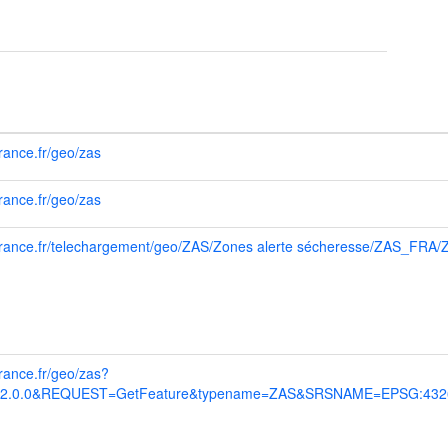
rance.fr/geo/zas
rance.fr/geo/zas
aufrance.fr/telechargement/geo/ZAS/Zones alerte sécheresse/ZAS_FRA
france.fr/geo/zas?
2.0.0&REQUEST=GetFeature&typename=ZAS&SRSNAME=EPSG:4