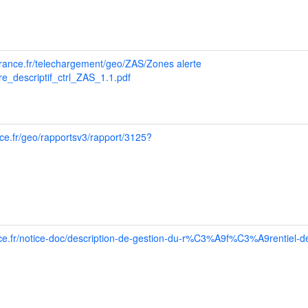
france.fr/telechargement/geo/ZAS/Zones alerte
_descriptif_ctrl_ZAS_1.1.pdf
ce.fr/geo/rapportsv3/rapport/3125?
ce.fr/notice-doc/description-de-gestion-du-r%C3%A9f%C3%A9rentiel-d