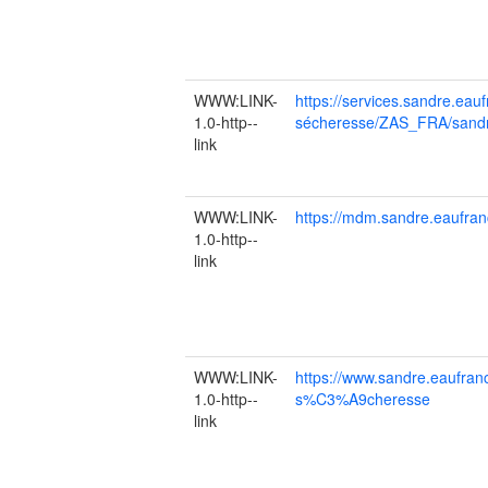
WWW:LINK-
https://services.sandre.eau
1.0-http--
sécheresse/ZAS_FRA/sandre
link
WWW:LINK-
https://mdm.sandre.eaufran
1.0-http--
link
WWW:LINK-
https://www.sandre.eaufran
1.0-http--
s%C3%A9cheresse
link