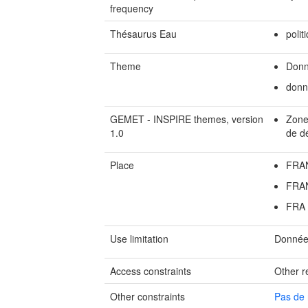
frequency
Thésaurus Eau
polit
Theme
Donné
donn
GEMET - INSPIRE themes, version
Zones
1.0
de d
Place
FRA
FRA
FRA
Use limitation
Donnée
Access constraints
Other re
Other constraints
Pas de 