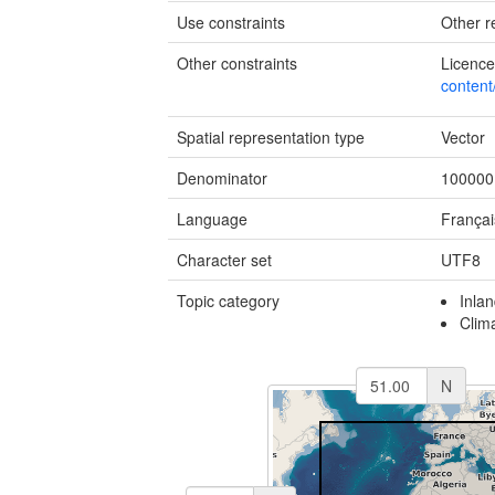
Use constraints
Other re
Other constraints
Licence
content
Spatial representation type
Vector
Denominator
100000
Language
Françai
Character set
UTF8
Topic category
Inla
Clim
N