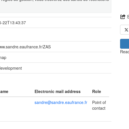
6-22T13:43:37
www.sandre.eaufrance.fr/ZAS
Read
 map
development
name
Electronic mail address
Role
sandre@sandre.eaufrance.fr
Point of
contact