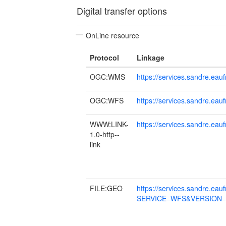
Digital transfer options
OnLine resource
Protocol
Linkage
OGC:WMS
https://services.sandre.eauf
OGC:WFS
https://services.sandre.eauf
WWW:LINK-
https://services.sandre.e
1.0-http--
link
FILE:GEO
https://services.sandre.eau
SERVICE=WFS&VERSION=