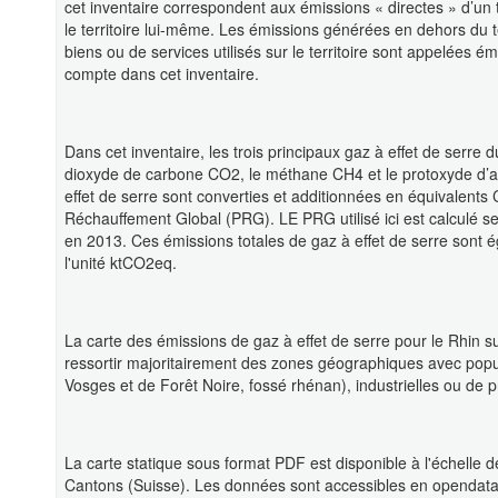
cet inventaire correspondent aux émissions « directes » d’un te
le territoire lui-même. Les émissions générées en dehors du te
biens ou de services utilisés sur le territoire sont appelées é
compte dans cet inventaire.
Dans cet inventaire, les trois principaux gaz à effet de serre 
dioxyde de carbone CO2, le méthane CH4 et le protoxyde d’a
effet de serre sont converties et additionnées en équivalents 
Réchauffement Global (PRG). LE PRG utilisé ici est calculé 
en 2013. Ces émissions totales de gaz à effet de serre sont
l'unité ktCO2eq.
La carte des émissions de gaz à effet de serre pour le Rhin s
ressortir majoritairement des zones géographiques avec populati
Vosges et de Forêt Noire, fossé rhénan), industrielles ou de pr
La carte statique sous format PDF est disponible à l'échell
Cantons (Suisse). Les données sont accessibles en opendata 