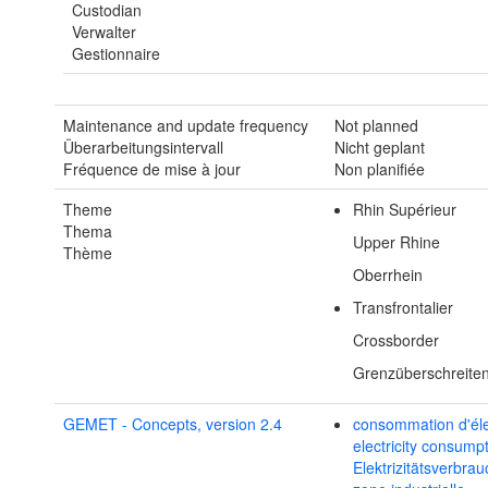
Custodian
Verwalter
Gestionnaire
Maintenance and update frequency
Not planned
Überarbeitungsintervall
Nicht geplant
Fréquence de mise à jour
Non planifiée
Theme
Rhin Supérieur
Thema
Upper Rhine
Thème
Oberrhein
Transfrontalier
Crossborder
Grenzüberschreite
GEMET - Concepts, version 2.4
consommation d'élec
electricity consump
Elektrizitätsverbrau