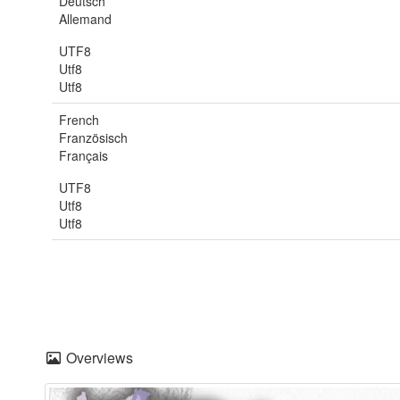
Deutsch
Allemand
UTF8
Utf8
Utf8
French
Französisch
Français
UTF8
Utf8
Utf8
Overviews