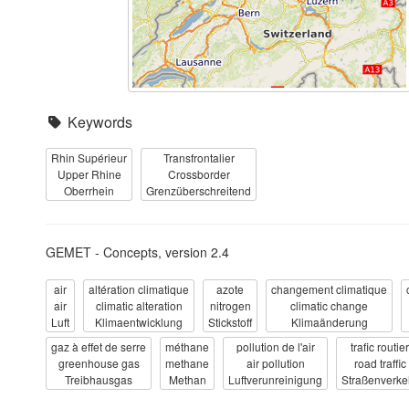
Keywords
Rhin Supérieur
Transfrontalier
Upper Rhine
Crossborder
Oberrhein
Grenzüberschreitend
GEMET - Concepts, version 2.4
air
altération climatique
azote
changement climatique
air
climatic alteration
nitrogen
climatic change
Luft
Klimaentwicklung
Stickstoff
Klimaänderung
gaz à effet de serre
méthane
pollution de l'air
trafic routier
greenhouse gas
methane
air pollution
road traffic
Treibhausgas
Methan
Luftverunreinigung
Straßenverke