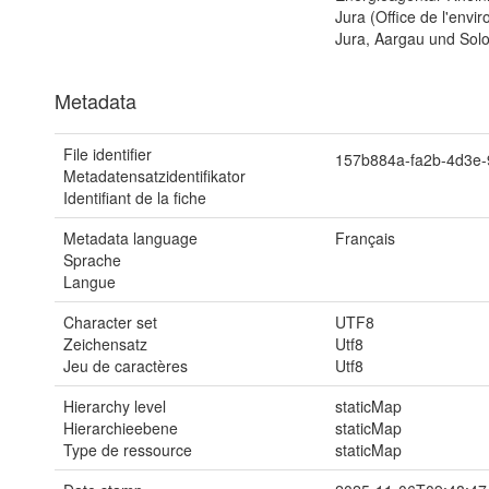
Jura (Office de l'env
Jura, Aargau und Sol
Metadata
File identifier
157b884a-fa2b-4d3e
Metadatensatzidentifikator
Identifiant de la fiche
Metadata language
Français
Sprache
Langue
Character set
UTF8
Zeichensatz
Utf8
Jeu de caractères
Utf8
Hierarchy level
staticMap
Hierarchieebene
staticMap
Type de ressource
staticMap