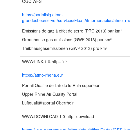
OGC:WFS
https://portailsig.atmo-
grandest.eu/server/services/Flux_Atmorhenaplus/atmo_
Emissions de gaz à effet de serre (PRG 2013) par km²
Greenhouse gas emissions (GWP 2013) per km²
Treibhausgasemissionen (GWP 2013) pro km²
WWW:LINK-1.0-http--link
https://atmo-rhena.eu/
Portail Qualité de l’air du le Rhin supérieur
Upper Rhine Air Quality Portal
Luftqualitätsportal Oberrhein
WWW:DOWNLOAD-1.0-http--download
https://www.georhena.eu/sites/default/files/Cartes/GES_k