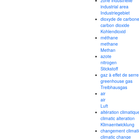
zone industrielle
industrial area
Industriegebiet
dioxyde de carbon
carbon dioxide
Kohlendioxid
méthane
methane
Methan
azote
nitrogen
Stickstoff
gaz à effet de serre
greenhouse gas
Treibhausgas
air
air
Luft
altération climatiqu
climatic alteration
Klimaentwicklung
changement climat
climatic change