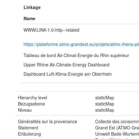
Linkage
Name
WWW:LINK-1.0-http--related
https://plateforme.atmo-grandest.eu/projets/atmo-rhena-p
Tableau de bord Air-Climat-Energie du Rhin supérieur
Upper Rhine Air-Climate-Energy Dashboard
Dashboard Luft-Klima-Energie am Oberrhein
Hierarchy level
staticMap
Bezugsebene
staticMap
Niveau
staticMap
Généralités sur la provenance
Collecte des consomma
Statement
Grand Est (ATMO Gran
Erläuterung
Umwelt Bade-Wurtemb