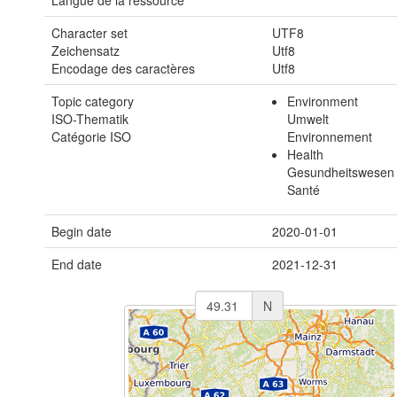
Langue de la ressource
Character set
UTF8
Zeichensatz
Utf8
Encodage des caractères
Utf8
Topic category
Environment
ISO-Thematik
Umwelt
Catégorie ISO
Environnement
Health
Gesundheitswesen
Santé
Begin date
2020-01-01
End date
2021-12-31
N