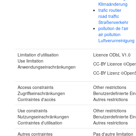
Klimaänderung
trafic routier
road traffic
Straßenverkehr
pollution de l'air
air pollution
Luftverunreinigung
Limitation d'utilisation
Licence ODbL V1.0
Use limitation
CC-BY Licence ©Open
Anwendungseinschränkungen
CC-BY Lizenz ©OpenS
Access constraints
Other restrictions
Zugriffseinschränkungen
Benutzerdefinierte E
Contraintes d'accès
Autres restrictions
Use constraints
Other restrictions
Nutzungseinschränkungen
Benutzerdefinierte E
Contraintes d'utilisation
Autres restrictions
Autres contraintes
Pas d'autre limitation