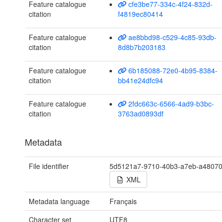
Feature catalogue
cfe3be77-334c-4f24-832d-
citation
f4819ec80414
Feature catalogue
ae8bbd98-c529-4c85-93db-
citation
8d8b7b203183
Feature catalogue
6b185088-72e0-4b95-8384-
citation
bb41e24dfc94
Feature catalogue
2fdc663c-6566-4ad9-b3bc-
citation
3763ad0893df
Metadata
File identifier
5d5121a7-9710-40b3-a7eb-a48070
XML
Metadata language
Français
Character set
UTF8