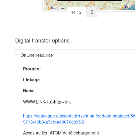
S
Digital transfer options
OnLine resource
Protocol
Linkage
Name
WWW:LINK-1.0-http--link
https://catalogue.atlasante.fr/rss/atomfeed/atomdataset/5
9710-40b3-a7eb-a48070c0956f
Accès au lien ATOM de téléchargement