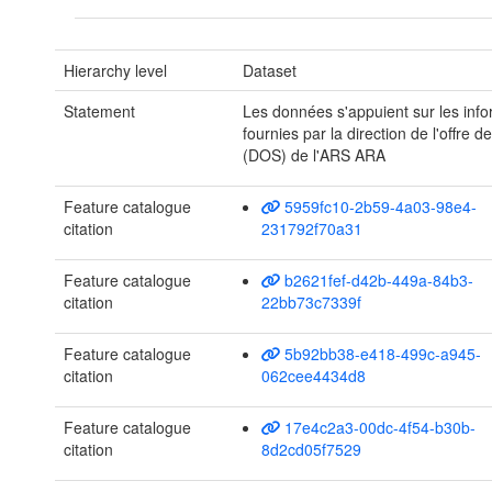
Hierarchy level
Dataset
Statement
Les données s'appuient sur les info
fournies par la direction de l'offre d
(DOS) de l'ARS ARA
Feature catalogue
5959fc10-2b59-4a03-98e4-
citation
231792f70a31
Feature catalogue
b2621fef-d42b-449a-84b3-
citation
22bb73c7339f
Feature catalogue
5b92bb38-e418-499c-a945-
citation
062cee4434d8
Feature catalogue
17e4c2a3-00dc-4f54-b30b-
citation
8d2cd05f7529