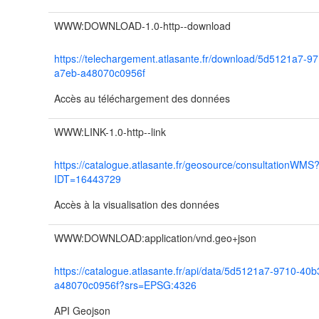
WWW:DOWNLOAD-1.0-http--download
https://telechargement.atlasante.fr/download/5d5121a7-9
a7eb-a48070c0956f
Accès au téléchargement des données
WWW:LINK-1.0-http--link
https://catalogue.atlasante.fr/geosource/consultationWMS
IDT=16443729
Accès à la visualisation des données
WWW:DOWNLOAD:application/vnd.geo+json
https://catalogue.atlasante.fr/api/data/5d5121a7-9710-40
a48070c0956f?srs=EPSG:4326
API Geojson