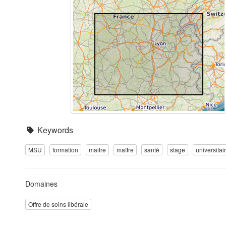
Keywords
MSU
formation
maitre
maïtre
santé
stage
universitai
Domaines
Offre de soins libérale