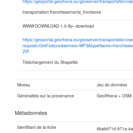
https://geoportal.georhena.eu/geoserver/transportation/ow
transportation:franchissements_frontieres
WWW:DOWNLOAD-1.0-ftp--download
https://geoportal.georhena.eu/geoserver/transportation/ow
request=GetFeature&service=WFS&typeName=franchissem
ZIP
Téléchargement du Shapefile
Niveau
Jeu de données
Généralités sur la provenance
GeoRhena + OSM co
Métadonnées
Identifiant de la fiche
6bab871d-971a-4a