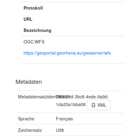
Protokoll
URL
Bezeichnung
OGC:WFS
https://geoportal.georhena.eu/geoserver/wfs
Metadaten
Metadatensatzidentifikator
74f66f9d-3bc8-4ede-9a9d-
1da25a1bba08
XML
Sprache
Français
Zeichensatz
Utf8