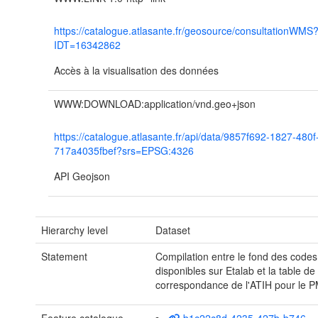
https://catalogue.atlasante.fr/geosource/consultationWMS
IDT=16342862
Accès à la visualisation des données
WWW:DOWNLOAD:application/vnd.geo+json
https://catalogue.atlasante.fr/api/data/9857f692-1827-480
717a4035fbef?srs=EPSG:4326
API Geojson
Hierarchy level
Dataset
Statement
Compilation entre le fond des code
disponibles sur Etalab et la table de
correspondance de l'ATIH pour le P