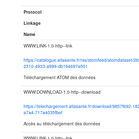
Protocol
Linkage
Name
WWW:LINK-1.0-http--link
https://catalogue.atlasante.fr/rss/atomfeed/atomdataset/2
2310-4933-a999-db194697a501
Téléchargement ATOM des données
WWW:DOWNLOAD-1.0-http--download
https://telechargement.atlasante.fr/download/9857f692-18
a7a4-717a4035fbef
Accès au téléchargement des données
WWW:LINK-1.0-http--link