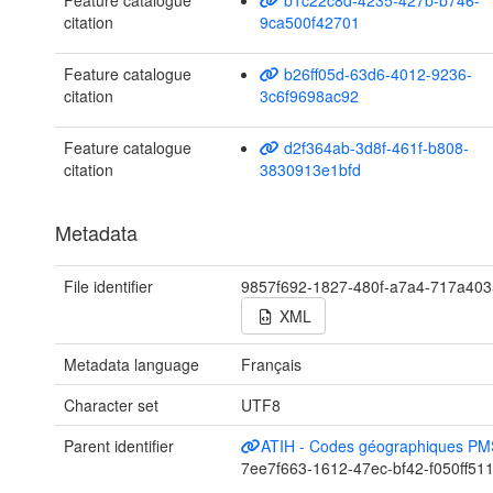
Feature catalogue
b1c22c8d-4235-427b-b746-
citation
9ca500f42701
Feature catalogue
b26ff05d-63d6-4012-9236-
citation
3c6f9698ac92
Feature catalogue
d2f364ab-3d8f-461f-b808-
citation
3830913e1bfd
Metadata
File identifier
9857f692-1827-480f-a7a4-717a403
XML
Metadata language
Français
Character set
UTF8
Parent identifier
ATIH - Codes géographiques PM
7ee7f663-1612-47ec-bf42-f050ff51