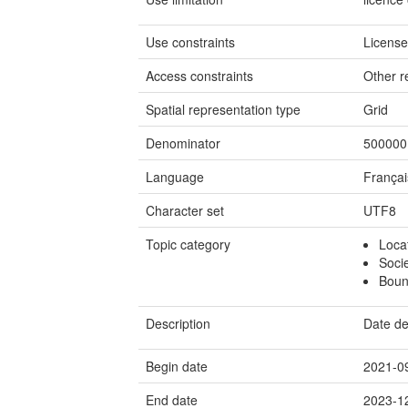
Use constraints
Licens
Access constraints
Other re
Spatial representation type
Grid
Denominator
500000
Language
Françai
Character set
UTF8
Topic category
Loca
Soci
Boun
Description
Date de
Begin date
2021-0
End date
2023-1