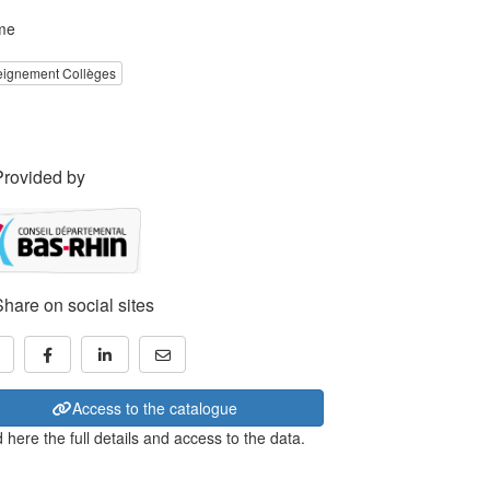
me
eignement Collèges
Provided by
Share on social sites
Access to the catalogue
 here the full details and access to the data.