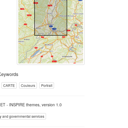
Keywords
CARTE
Couleurs
Portrait
T - INSPIRE themes, version 1.0
ity and governmental services