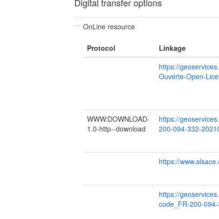
Digital transfer options
OnLine resource
Protocol
Linkage
https://geoservice
Ouverte-Open-Lice
WWW:DOWNLOAD-
https://geoservic
1.0-http--download
200-094-332-2021
https://www.alsace.
https://geoservice
code_FR-200-094-