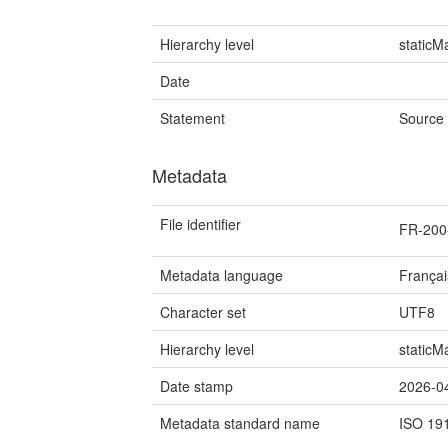
Hierarchy level
staticM
Date
Statement
Source 
Metadata
File identifier
FR-200
Metadata language
Françai
Character set
UTF8
Hierarchy level
staticM
Date stamp
2026-0
Metadata standard name
ISO 19