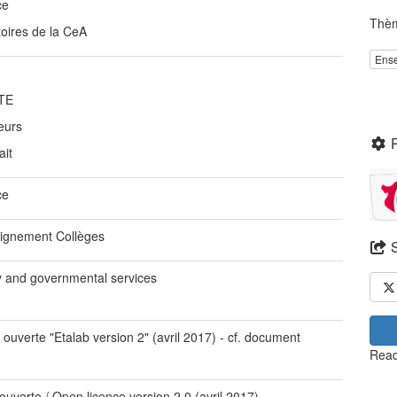
ce
Thè
toires de la CeA
Ens
TE
eurs
ait
ce
ignement Collèges
ty and governmental services
 ouverte "Etalab version 2" (avril 2017) - cf. document
Read
 ouverte / Open licence version 2.0 (avril 2017)