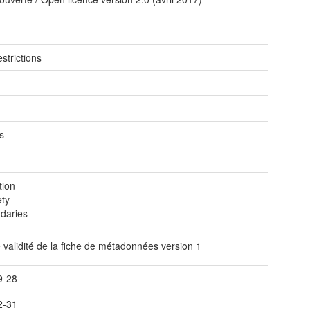
e
strictions
s
tion
ety
daries
 validité de la fiche de métadonnées version 1
9-28
2-31