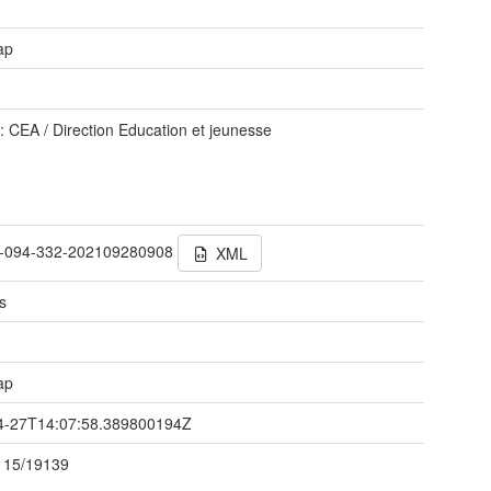
ap
: CEA / Direction Education et jeunesse
-094-332-202109280908
XML
s
ap
4-27T14:07:58.389800194Z
115/19139