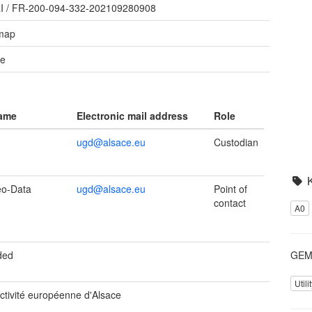
I
/
FR-200-094-332-202109280908
 map
te
name
Electronic mail address
Role
ugd@alsace.eu
Custodian
éo-Data
ugd@alsace.eu
Point of
contact
A0
GEME
ded
Util
ectivité européenne d'Alsace