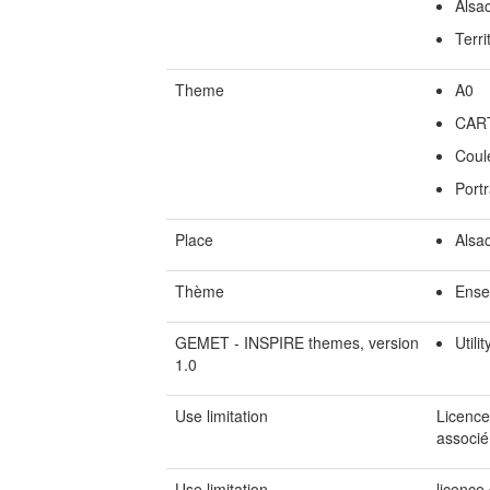
Alsa
Terri
Theme
A0
CAR
Coul
Portr
Place
Alsa
Thème
Ense
GEMET - INSPIRE themes, version
Utili
1.0
Use limitation
Licence
associé
Use limitation
licence