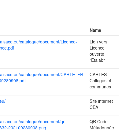
Name
s.alsace.eu/catalogue/document/Licence-
Lien vers
nce.pdf
Licence
ouverte
"Etalab"
es.alsace.eu/catalogue/document/CARTE_FR-
CARTES -
09280908.pdf
Collèges et
communes
eu/
Site internet
CEA
s.alsace.eu/catalogue/document/qr-
QR Code
332-202109280908.png
Métadonnée