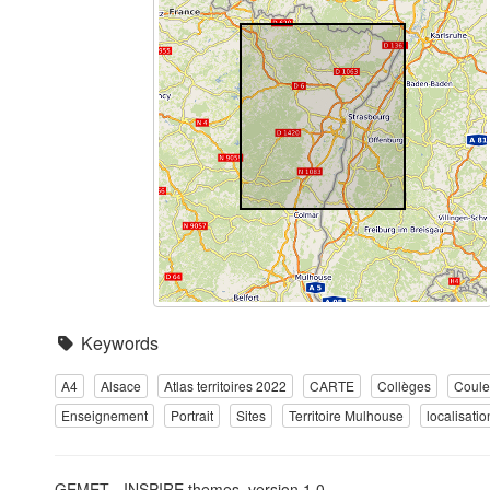
Keywords
A4
Alsace
Atlas territoires 2022
CARTE
Collèges
Coule
Enseignement
Portrait
Sites
Territoire Mulhouse
localisatio
GEMET - INSPIRE themes, version 1.0