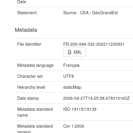
Date
Statement
Source : CEA / GéoGrandEst
Metadata
File identifier
FR-200-094-332-202211220931
XML
Metadata language
Français
Character set
UTF8
Hierarchy level
staticMap
Date stamp
2026-04-27T14:25:58.478310163Z
Metadata standard
ISO 19115/19139
name
Metadata standard
Cor 1:2006
version