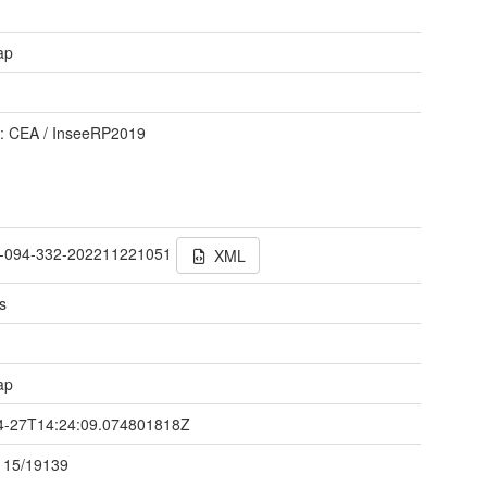
ap
 : CEA / InseeRP2019
-094-332-202211221051
XML
s
ap
4-27T14:24:09.074801818Z
115/19139