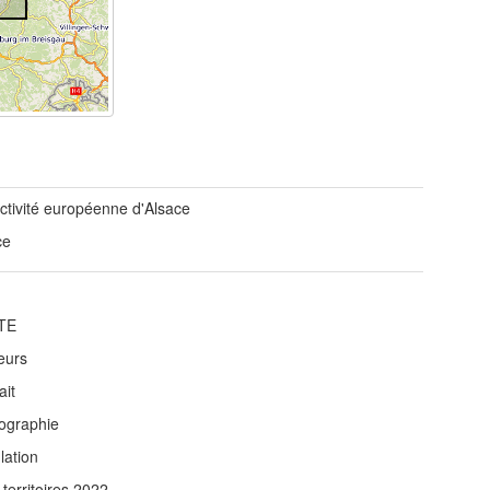
ectivité européenne d'Alsace
ce
TE
eurs
ait
graphie
lation
 territoires 2022