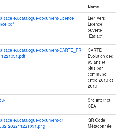
Name
s.alsace.eu/catalogue/document/Licence-
Lien vers
nce.pdf
Licence
ouverte
"Etalab"
es.alsace.eu/catalogue/document/CARTE_FR-
CARTE -
11221051.pdf
Evolution des
65 ans et
plus par
commune
entre 2013 et
2019
eu/
Site internet
CEA
s.alsace.eu/catalogue/document/qr-
QR Code
332-202211221051.png
Métadonnée