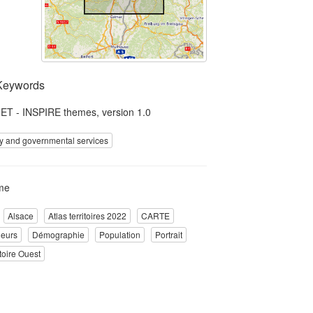
Keywords
T - INSPIRE themes, version 1.0
ity and governmental services
me
Alsace
Atlas territoires 2022
CARTE
leurs
Démographie
Population
Portrait
itoire Ouest