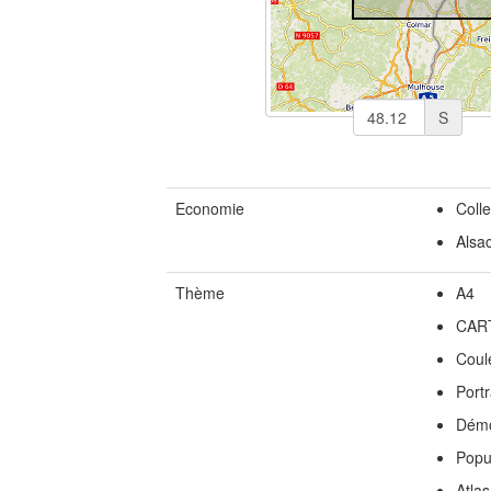
S
Economie
Coll
Alsa
Thème
A4
CAR
Coul
Portr
Démo
Popu
Atlas