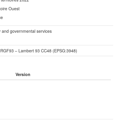
toire Ouest
ce
ty and governmental services
/
RGF93 – Lambert 93 CC48 (EPSG:3948)
Version