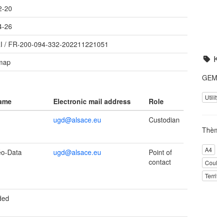
2-20
4-26
I
/
FR-200-094-332-202211221051
 map
GEME
Util
name
Electronic mail address
Role
ugd@alsace.eu
Custodian
Thè
A4
éo-Data
ugd@alsace.eu
Point of
contact
Cou
Terr
ded