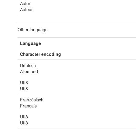
Autor
Auteur
Other language
Language
Character encoding
Deutsch
Allemand
Utf8
Utf8
Französisch
Français
Utf8
Utf8