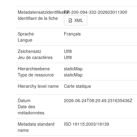
Metadatensatzidentifikator
FR-200-094-332-202603011300
Identifiant de la fiche
XML
Sprache
Français
Langue
Zeichensatz
Utf8
Jeu de caractères
Utf8
Hierarchieebene
staticMap
Type de ressource
staticMap
Hierarchy level name
Carte statique
Datum
2026-06-24T08:20:49.231635436Z
Date des
métadonnées
Metadata standard
ISO 19115:2003/19139
name