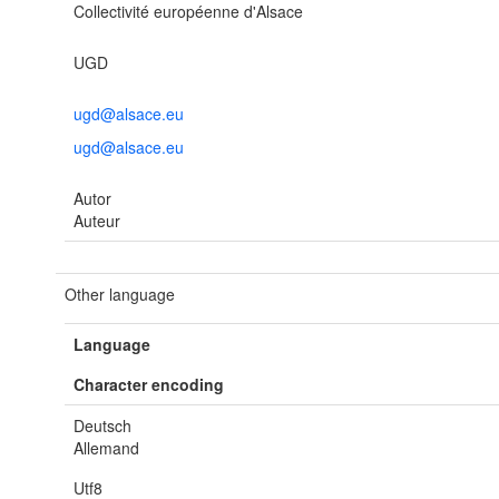
Collectivité européenne d'Alsace
UGD
ugd@alsace.eu
ugd@alsace.eu
Autor
Auteur
Other language
Language
Character encoding
Deutsch
Allemand
Utf8