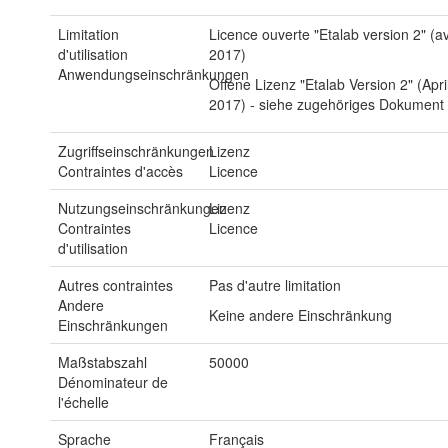
Limitation
Licence ouverte "Etalab version 2" (av
d'utilisation
2017)
Anwendungseinschränkungen
Offene Lizenz "Etalab Version 2" (Apri
2017) - siehe zugehöriges Dokument
Zugriffseinschränkungen
Lizenz
Contraintes d'accès
Licence
Nutzungseinschränkungen
Lizenz
Contraintes
Licence
d'utilisation
Autres contraintes
Pas d'autre limitation
Andere
Keine andere Einschränkung
Einschränkungen
Maßstabszahl
50000
Dénominateur de
l'échelle
Sprache
Français