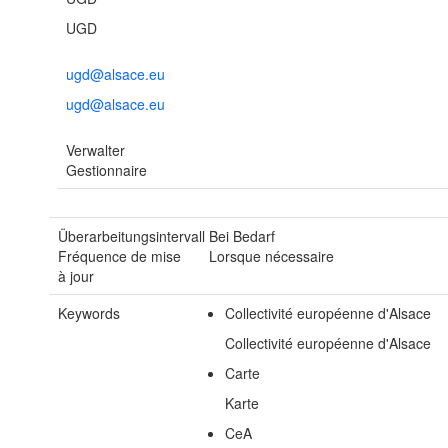
UGD
ugd@alsace.eu
ugd@alsace.eu
Verwalter
Gestionnaire
Überarbeitungsintervall
Bei Bedarf
Fréquence de mise
Lorsque nécessaire
à jour
Keywords
Collectivité européenne d'Alsace
Collectivité européenne d'Alsace
Carte
Karte
CeA