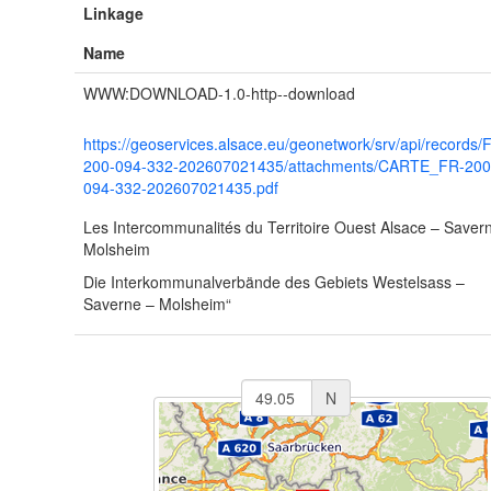
Linkage
Name
WWW:DOWNLOAD-1.0-http--download
https://geoservices.alsace.eu/geonetwork/srv/api/records/
200-094-332-202607021435/attachments/CARTE_FR-200
094-332-202607021435.pdf
Les Intercommunalités du Territoire Ouest Alsace – Saver
Molsheim
Die Interkommunalverbände des Gebiets Westelsass –
Saverne – Molsheim“
N