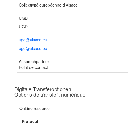
Collectivité européenne d'Alsace
UGD
UGD
ugd@alsace.eu
ugd@alsace.eu
Ansprechpartner
Point de contact
Digitale Transferoptionen
Options de transfert numérique
OnLine resource
Protocol