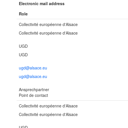
Electronic mail address
Role
Collectivité européenne d'Alsace
Collectivité européenne d'Alsace
UGD
UGD
ugd@alsace.eu
ugd@alsace.eu
Ansprechpartner
Point de contact
Collectivité européenne d'Alsace
Collectivité européenne d'Alsace
UGD