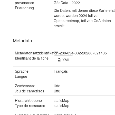
provenance
GéoData - 2022
Erläuterung
Die Daten, mit denen diese Karte erste
wurde, wurden 2024 teil von
Openstreetmap, teil von CeA daten
erstellt
Metadata
Metadatensatzidentifikator
FR-200-094-332-202607021435
Identifiant de la fiche
XML
Sprache
Français
Langue
Zeichensatz
Utf8
Jeu de caractères
Utf8
Hierarchieebene
staticMap
Type de ressource
staticMap