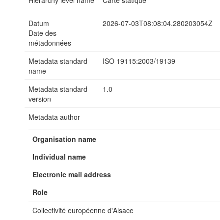
Hierarchy level name
Carte statique
Datum
2026-07-03T08:08:04.280203054Z
Date des
métadonnées
Metadata standard
ISO 19115:2003/19139
name
Metadata standard
1.0
version
Metadata author
Organisation name
Individual name
Electronic mail address
Role
Collectivité européenne d'Alsace