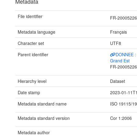
Metadata
File identifier
FR-2000522
Metadata language
Français
Character set
UTF8
Parent identifier
DONNEE : O
Grand Est
FR-20005226
Hierarchy level
Dataset
Date stamp
2023-01-11T
Metadata standard name
ISO 19115/1
Metadata standard version
Cor 1:2006
Metadata author