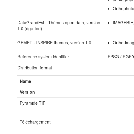
Orthophoto
DataGrandEst - Thèmes open data, version
IMAGERIE
1.0 (dge-tod)
GEMET - INSPIRE themes, version 1.0
Ortho-imag
Reference system identifier
EPSG
/
RGF93
Distribution format
Name
Version
Pyramide TIF
Téléchargement