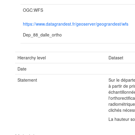
OGC:WFS
https://www.datagrandest.fr/geoserver/geograndest/wfs
Dep_88_dalle_ortho
Hierarchy level
Dataset
Date
Statement
Sur le départ
à partir de p
échantillonné
l'orthorectifi
radiométrique
clichés néces
La hauteur so