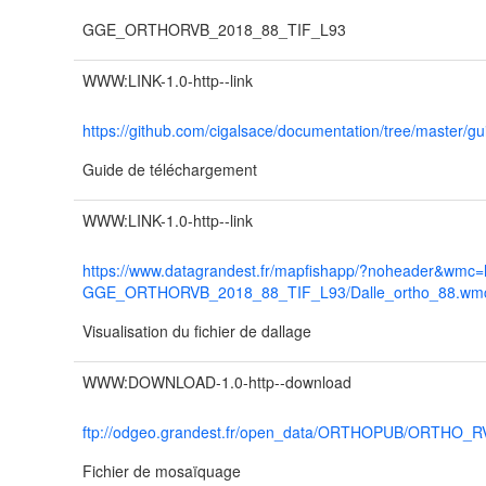
GGE_ORTHORVB_2018_88_TIF_L93
WWW:LINK-1.0-http--link
https://github.com/cigalsace/documentation/tree/master
Guide de téléchargement
WWW:LINK-1.0-http--link
https://www.datagrandest.fr/mapfishapp/?noheader&wmc=
GGE_ORTHORVB_2018_88_TIF_L93/Dalle_ortho_88.wm
Visualisation du fichier de dallage
WWW:DOWNLOAD-1.0-http--download
ftp://odgeo.grandest.fr/open_data/ORTHOPUB/ORTHO_
Fichier de mosaïquage