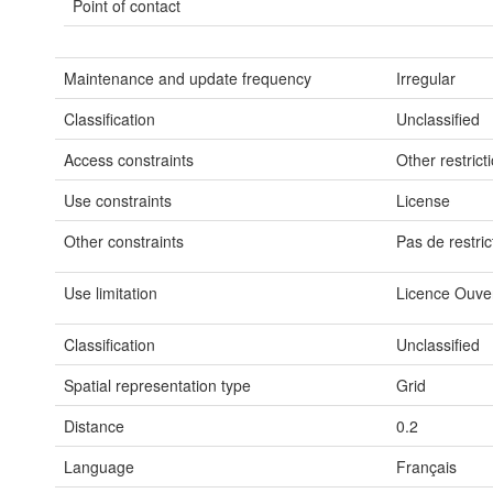
Point of contact
Maintenance and update frequency
Irregular
Classification
Unclassified
Access constraints
Other restrict
Use constraints
License
Other constraints
Pas de restric
Use limitation
Licence Ouver
Classification
Unclassified
Spatial representation type
Grid
Distance
0.2
Language
Français