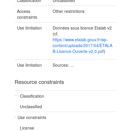
Classification
Unclassified
Access
Other restrictions
constraints
Use limitation
Données sous licence Etalab v2
(cf.
https://www.etalab.gouv.fr/wp-
content/uploads/2017/04/ETALA
B-Licence-Ouverte-v2.0.pdf
)
Use limitation
Sources: ...
Resource constraints
Classification
Unclassified
Use constraints
License