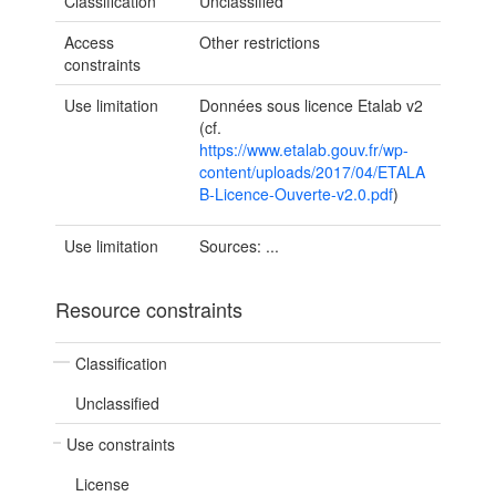
Classification
Unclassified
Access
Other restrictions
constraints
Use limitation
Données sous licence Etalab v2
(cf.
https://www.etalab.gouv.fr/wp-
content/uploads/2017/04/ETALA
B-Licence-Ouverte-v2.0.pdf
)
Use limitation
Sources: ...
Resource constraints
Classification
Unclassified
Use constraints
License