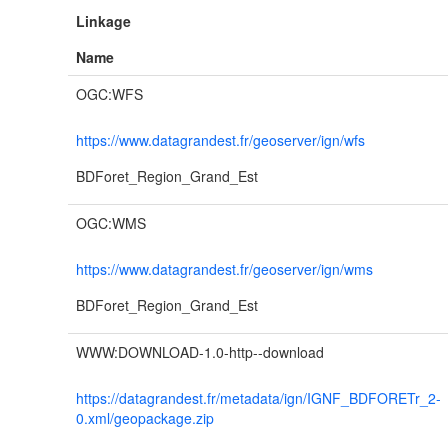
Linkage
Name
OGC:WFS
https://www.datagrandest.fr/geoserver/ign/wfs
BDForet_Region_Grand_Est
OGC:WMS
https://www.datagrandest.fr/geoserver/ign/wms
BDForet_Region_Grand_Est
WWW:DOWNLOAD-1.0-http--download
https://datagrandest.fr/metadata/ign/IGNF_BDFORETr_2-
0.xml/geopackage.zip