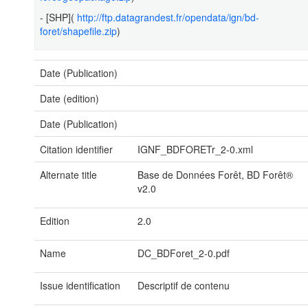
- [SHP](
http://ftp.datagrandest.fr/opendata/ign/bd-
foret/shapefile.zip
)
Date (Publication)
Date (edition)
Date (Publication)
Citation identifier
IGNF_BDFORETr_2-0.xml
Alternate title
Base de Données Forêt, BD Forêt®
v2.0
Edition
2.0
Name
DC_BDForet_2-0.pdf
Issue identification
Descriptif de contenu