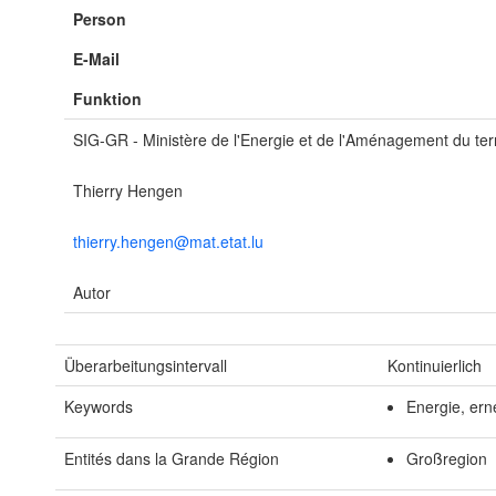
Person
E-Mail
Funktion
SIG-GR - Ministère de l'Energie et de l'Aménagement du terr
Thierry Hengen
thierry.hengen@mat.etat.lu
Autor
Überarbeitungsintervall
Kontinuierlich
Keywords
Energie, ern
Entités dans la Grande Région
Großregion