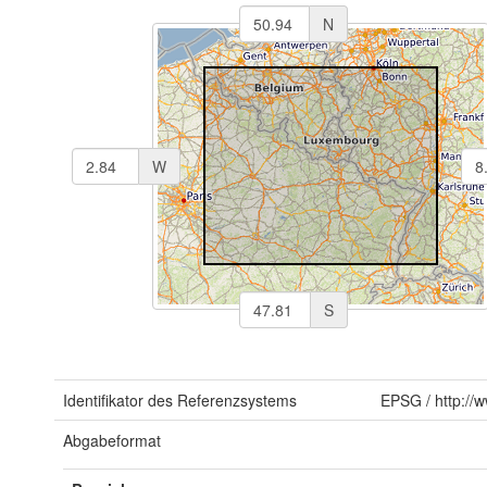
N
W
S
Identifikator des Referenzsystems
EPSG
/
http://
Abgabeformat