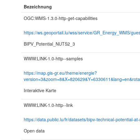
Bezeichnung
OGC:WMS-1.3.0-http-get-capabilities
https://ws.geoportail.lu/wss/service/GR_Energy_WMS/gues
BIPV_Potential_NUTS2_3
WWW:LINK-1.0-http--samples
https://map.gis-gr.eu/theme/energie?
version=3&zoom=8&X=820629&Y=6330611&lang=en&rotat
Interaktive Karte
WWW:LINK-1.0-http--link
https://data.public.lu/fr/datasets/bipv-technical-potential-at
Open data