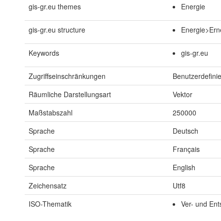
gis-gr.eu themes
Energie
gis-gr.eu structure
Energie>Ern
Keywords
gis-gr.eu
Zugriffseinschränkungen
Benutzerdefini
Räumliche Darstellungsart
Vektor
Maßstabszahl
250000
Sprache
Deutsch
Sprache
Français
Sprache
English
Zeichensatz
Utf8
ISO-Thematik
Ver- und En