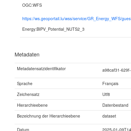
OGC:WFS
https://ws.geoportail.lu/wss/service/GR_Energy_WFS/gues
Energy:BIPV_Potential_NUTS2_3
Metadaten
Metadatensatzidentifikator
a98caf31-629f
Sprache
Français
Zeichensatz
Utf8
Hierarchieebene
Datenbestand
Bezeichnung der Hierarchieebene
dataset
Datum
2025-01-09T14