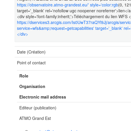
https://observatoire.atmo-grandest.eu/' style='color:rgb
(0, 121
target='_blank' rel='nofollow ugc noopener noreferrer'>lien</a>
<div style='font-family:inherit;'>Téléchargement du lien WFS <
https://dservices3.arcgis.com/Is0UwT37raQYl9Jj/arcgis/ser
service=wfs&amp;request=getcapabilities' target='_blank' rel=
</div>
Date (Création)
Point of contact
Role
Organisation
Electronic mail address
Editeur (publication)
ATMO Grand Est