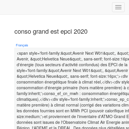
conso grand est epci 2020
Français
<span style='font-family:&quot;Avenir Next W01&quot;, &quot
Avenir, &quot;Helvetica Neue&quot;, sans-serif; font-size:16
d'énergie (tous secteurs d'activité confondus) des EPCI de l
style='font-family:&quot;Avenir Next W01&quot;, &quot;Avenir
&quot;Helvetica Neue&quot;, sans-serif; font-size:16px;'><div 
consommation énergétique finale à climat réel,</div><div styl
consommation d'énergie primaire (hors matière première) à cli
family:inherit;'>conso_ef_cn_mwh : consommation énergétique 
climatiques),</div><div style='font-family:inherit;'>conso_e
matière première) à climat normal (corrigé des variations clima
les données fournies sont en MWh PCI (pouvoir calorifique infér
size:medium;'>et proviennent de l'inventaire d'ATMO Grand Est
données sont issues de l'Observatoire Climat Air Energie an
Région, l'ADEME et la DREAL. Des données plus détaillées son