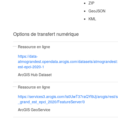
ZIP
GeoJSON
KML
Options de transfert numérique
Ressource en ligne
https://data-
atmograndest.opendata.arcgis.com/datasets/atmograndest:
est-epci-2020-1
ArcGIS Hub Dataset
Ressource en ligne
https://services3.arcgis.com/Is0UwT37raQYl9Jj/arcgis/rest/
_grand_est_epci_2020/FeatureServer/0
ArcGIS GeoService