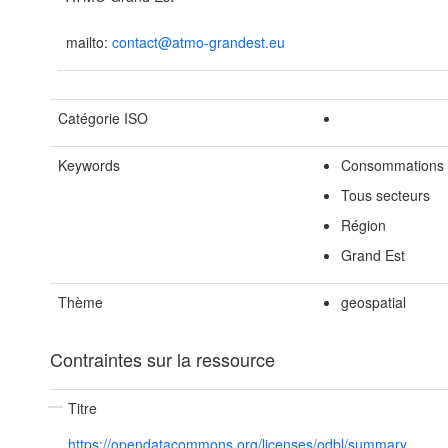
mailto:
contact@atmo-grandest.eu
Catégorie ISO
Keywords
Consommations 
Tous secteurs
Région
Grand Est
Thème
geospatial
Contraintes sur la ressource
Titre
https://opendatacommons.org/licenses/odbl/summary