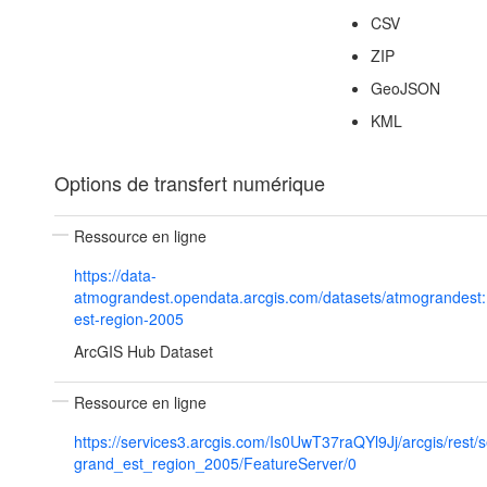
CSV
ZIP
GeoJSON
KML
Options de transfert numérique
Ressource en ligne
https://data-
atmograndest.opendata.arcgis.com/datasets/atmograndest:
est-region-2005
ArcGIS Hub Dataset
Ressource en ligne
https://services3.arcgis.com/Is0UwT37raQYl9Jj/arcgis/rest/
grand_est_region_2005/FeatureServer/0