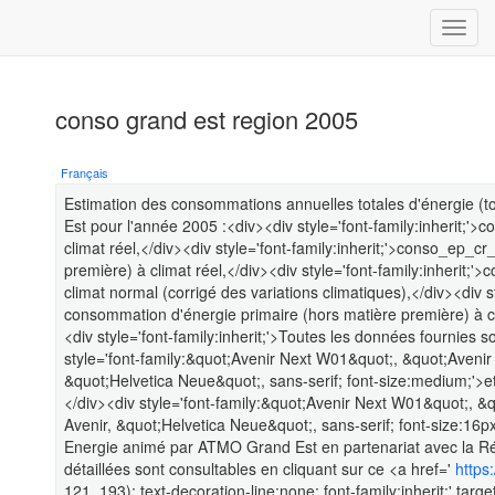
conso grand est region 2005
Français
Estimation des consommations annuelles totales d'énergie (to
Est pour l'année 2005 :<div><div style='font-family:inherit;
climat réel,</div><div style='font-family:inherit;'>conso_ep_
première) à climat réel,</div><div style='font-family:inherit
climat normal (corrigé des variations climatiques),</div><div 
consommation d'énergie primaire (hors matière première) à cli
<div style='font-family:inherit;'>Toutes les données fournies 
style='font-family:&quot;Avenir Next W01&quot;, &quot;Avenir
&quot;Helvetica Neue&quot;, sans-serif; font-size:medium;'>e
</div><div style='font-family:&quot;Avenir Next W01&quot;, 
Avenir, &quot;Helvetica Neue&quot;, sans-serif; font-size:16p
Energie animé par ATMO Grand Est en partenariat avec la R
détaillées sont consultables en cliquant sur ce <a href='
https
121, 193); text-decoration-line:none; font-family:inherit;' tar