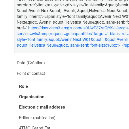
noreferrer'>lien</a>.</div><div style='font-family:&quot;Ave
&quot;Avenir Next&quot;, Avenir, &quot;Helvetica Neue&quot;, s
family:inherit;'><span style='font-family:&quot;Avenir Next 
Next&quot;, Avenir, &quot;Helvetica Neue&quot;, sans-serif;
href='
https://dservices3.arcgis.com/Is0UwT37raQYl9Jj/arcg
service=wfs&amp;request=getcapabilities' target='_blank' rel
style='font-family:&quot;Avenir Next W01&quot;, &quot;Avenir
&quot;Helvetica Neue&quot;, sans-serif; font-size:16px;'>.</s
Date (Création)
Point of contact
Role
Organisation
Electronic mail address
Editeur (publication)
ATMO Grand Est