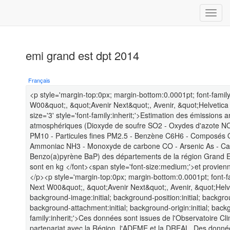
emi grand est dpt 2014
Français
<p style='margin-top:0px; margin-bottom:0.0001pt; font-fami
W00&quot;, &quot;Avenir Next&quot;, Avenir, &quot;Helvetica 
size='3' style='font-family:inherit;'>Estimation des émissions 
atmosphériques (Dioxyde de soufre SO2 - Oxydes d'azote NO
PM10 - Particules fines PM2.5 - Benzène C6H6 - Composés 
Ammoniac NH3 - Monoxyde de carbone CO - Arsenic As - Cad
Benzo(a)pyrène BaP) des départements de la région Grand Es
sont en kg </font><span style='font-size:medium;'>et provien
</p><p style='margin-top:0px; margin-bottom:0.0001pt; font-
Next W00&quot;, &quot;Avenir Next&quot;, Avenir, &quot;Helve
background-image:initial; background-position:initial; backgrou
background-attachment:initial; background-origin:initial; backgro
family:inherit;'>Ces données sont issues de l'Observatoire 
partenariat avec la Région, l'ADEME et la DREAL. Des données 