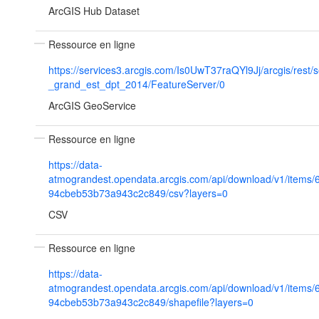
ArcGIS Hub Dataset
Ressource en ligne
https://services3.arcgis.com/Is0UwT37raQYl9Jj/arcgis/rest/
_grand_est_dpt_2014/FeatureServer/0
ArcGIS GeoService
Ressource en ligne
https://data-
atmograndest.opendata.arcgis.com/api/download/v1/items/
94cbeb53b73a943c2c849/csv?layers=0
CSV
Ressource en ligne
https://data-
atmograndest.opendata.arcgis.com/api/download/v1/items/
94cbeb53b73a943c2c849/shapefile?layers=0