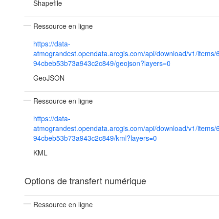
Shapefile
Ressource en ligne
https://data-
atmograndest.opendata.arcgis.com/api/download/v1/items/
94cbeb53b73a943c2c849/geojson?layers=0
GeoJSON
Ressource en ligne
https://data-
atmograndest.opendata.arcgis.com/api/download/v1/items/
94cbeb53b73a943c2c849/kml?layers=0
KML
Options de transfert numérique
Ressource en ligne