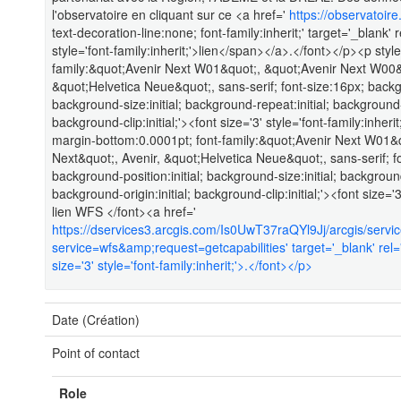
l'observatoire en cliquant sur ce <a href='
https://observatoire
text-decoration-line:none; font-family:inherit;' target='_blank
style='font-family:inherit;'>lien</span></a>.</font></p><p sty
family:&quot;Avenir Next W01&quot;, &quot;Avenir Next W00&q
&quot;Helvetica Neue&quot;, sans-serif; font-size:16px; backgr
background-size:initial; background-repeat:initial; background-a
background-clip:initial;'><font size='3' style='font-family:inher
margin-bottom:0.0001pt; font-family:&quot;Avenir Next W01&
Next&quot;, Avenir, &quot;Helvetica Neue&quot;, sans-serif; f
background-position:initial; background-size:initial; backgroun
background-origin:initial; background-clip:initial;'><font size=
lien WFS </font><a href='
https://dservices3.arcgis.com/Is0UwT37raQYl9Jj/arcgis/ser
service=wfs&amp;request=getcapabilities' target='_blank' rel=
size='3' style='font-family:inherit;'>.</font></p>
Date (Création)
Point of contact
Role