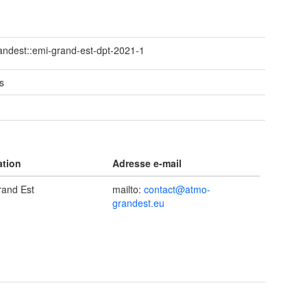
ndest::emi-grand-est-dpt-2021-1
s
ation
Adresse e-mail
and Est
mailto:
contact@atmo-
grandest.eu