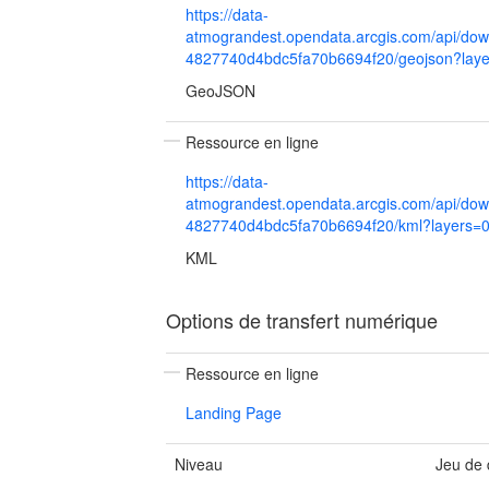
https://data-
atmograndest.opendata.arcgis.com/api/dow
4827740d4bdc5fa70b6694f20/geojson?laye
GeoJSON
Ressource en ligne
https://data-
atmograndest.opendata.arcgis.com/api/dow
4827740d4bdc5fa70b6694f20/kml?layers=
KML
Options de transfert numérique
Ressource en ligne
Landing Page
Niveau
Jeu de