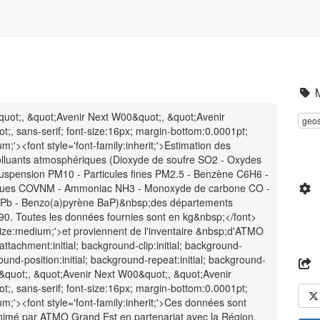
&quot;, &quot;Avenir Next W00&quot;, &quot;Avenir
geos
t;, sans-serif; font-size:16px; margin-bottom:0.0001pt;
;'><font style='font-family:inherit;'>Estimation des
polluants atmosphériques (Dioxyde de soufre SO2 - Oxydes
suspension PM10 - Particules fines PM2.5 - Benzène C6H6 -
iques COVNM - Ammoniac NH3 - Monoxyde de carbone CO -
b Pb - Benzo(a)pyrène BaP)&nbsp;des départements
90. Toutes les données fournies sont en kg&nbsp;</font>
-size:medium;'>et proviennent de l'inventaire &nbsp;d'ATMO
achment:initial; background-clip:initial; background-
round-position:initial; background-repeat:initial; background-
01&quot;, &quot;Avenir Next W00&quot;, &quot;Avenir
t;, sans-serif; font-size:16px; margin-bottom:0.0001pt;
m;'><font style='font-family:inherit;'>Ces données sont
animé par ATMO Grand Est en partenariat avec la Région,