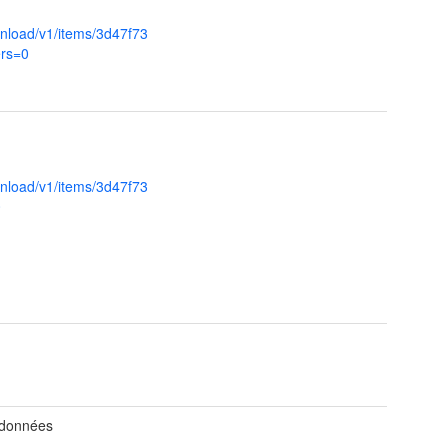
nload/v1/items/3d47f73
rs=0
nload/v1/items/3d47f73
0
 données