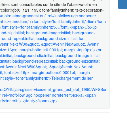
ées sont consultables sur le site de l'observatoire en
olor:rgb(0, 121, 193); font-family:inherit; text-decoration-
rvatoire.atmo-grandest.eu/' rel='nofollow ugc noopener
nt-size:medium;'><font style='font-family:inherit;'>lien</font>
ont style='font-family:inherit;'>.</font></span></p><p
nd-clip:initial; background-image:initial; background-
ground-repeat:initial; background-size:initial; font-
venir Next W00&quot;, &quot;Avenir Next&quot;, Avenir,
-size:16px; margin-bottom:0.0001pt; margin-top:0px;'><br
itial; background-clip:initial; background-image:initial;
nitial; background-repeat:initial; background-size:initial;
uot;Avenir Next W00&quot;, &quot;Avenir Next&quot;,
if; font-size:16px; margin-bottom:0.0001pt; margin-
t style='font-family:inherit;'>Téléchargement du lien
37raQYl9Jj/arcgis/services/emi_grand_est_dpt_1990/WFSSer
 rel='nofollow ugc noopener noreferrer'>ici</a><span
mily:inherit;'>.</font></span></p>