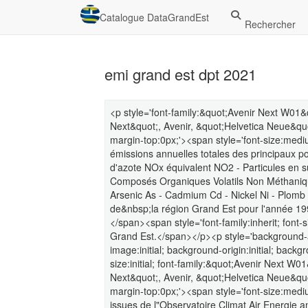
Catalogue DataGrandEst
Rechercher
emi grand est dpt 2021
<p style='font-family:&quot;Avenir Next W01
Next&quot;, Avenir, &quot;Helvetica Neue&quo
margin-top:0px;'><span style='font-size:medium
émissions annuelles totales des principaux 
d'azote NOx équivalent NO2 - Particules en 
Composés Organiques Volatils Non Méthan
Arsenic As - Cadmium Cd - Nickel Ni - Plom
de&nbsp;la région Grand Est pour l'année 19
</span><span style='font-family:inherit; font
Grand Est.</span></p><p style='background-att
image:initial; background-origin:initial; backg
size:initial; font-family:&quot;Avenir Next W
Next&quot;, Avenir, &quot;Helvetica Neue&quo
margin-top:0px;'><span style='font-size:mediu
issues de l"Observatoire Climat Air Energie 