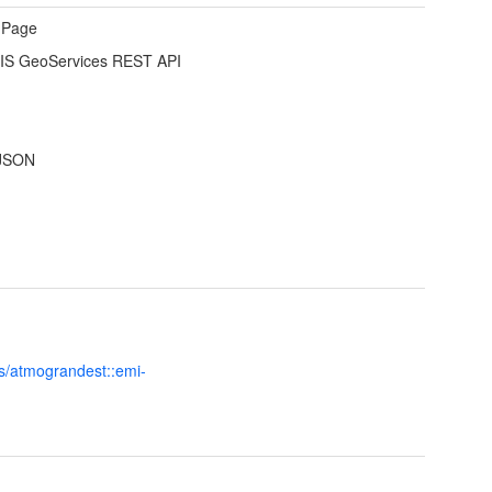
 Page
IS GeoServices REST API
JSON
s/atmograndest::emi-