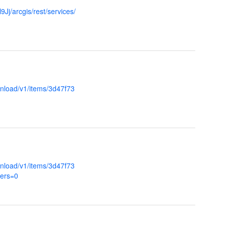
Jj/arcgis/rest/services/
nload/v1/items/3d47f73
nload/v1/items/3d47f73
yers=0