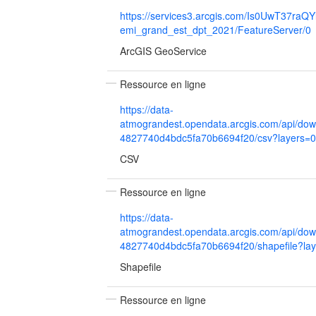
https://services3.arcgis.com/Is0UwT37raQYl9
emi_grand_est_dpt_2021/FeatureServer/0
ArcGIS GeoService
Ressource en ligne
https://data-
atmograndest.opendata.arcgis.com/api/dow
4827740d4bdc5fa70b6694f20/csv?layers=0
CSV
Ressource en ligne
https://data-
atmograndest.opendata.arcgis.com/api/dow
4827740d4bdc5fa70b6694f20/shapefile?la
Shapefile
Ressource en ligne