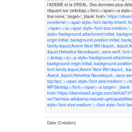
l'ADEME et la DREAL. Des données plus détaill
cliquant sur ce&nbsp;</font></span><a style='c
line:none;' target='_blank' href='
https://obse
noreferrer'><span style='font-family:inherit; fo
</span></a><span style='font-size:medium;'><f
style='background-attachment:initial; backgrou
origin:initial; background-position:initial; back
family:&quot;Avenir Next W01&quot;, &quot;A
&quot;Helvetica Neue&quot;, sans-serif; font
/>&nbsp;</p><p style='background-attachment:in
background-origin:initial; background-position:i
font-family:&quot;Avenir Next W01&quot;, &q
Avenir, &quot;Helvetica Neue&quot;, sans-ser
top:0px;'><span style='font-size:medium;'><fon
WFS&nbsp;</font></span><a target='_blank'
href='https://dservices3.arcgis.com/Is0UwT
ver?service=wfs&amp;request=getcapabilities'
style='font-size:medium;'><font style='font-fa
Date (Création)