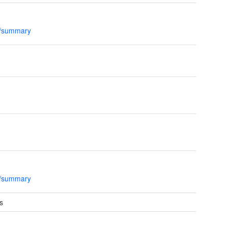
l/summary
l/summary
s