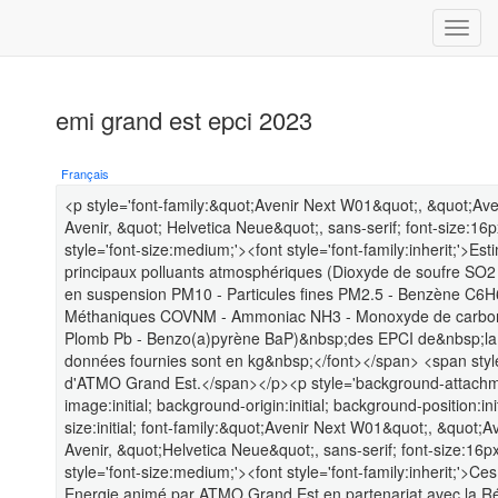
emi grand est epci 2023
Français
<p style='font-family:&quot;Avenir Next W01&quot;, &quot;Av
Avenir, &quot; Helvetica Neue&quot;, sans-serif; font-size:1
style='font-size:medium;'><font style='font-family:inherit;'>Es
principaux polluants atmosphériques (Dioxyde de soufre SO2
en suspension PM10 - Particules fines PM2.5 - Benzène C6H
Méthaniques COVNM - Ammoniac NH3 - Monoxyde de carbone 
Plomb Pb - Benzo(a)pyrène BaP)&nbsp;des EPCI de&nbsp;la r
données fournies sont en kg&nbsp;</font></span> <span style=
d'ATMO Grand Est.</span></p><p style='background-attachment:
image:initial; background-origin:initial; background-position:in
size:initial; font-family:&quot;Avenir Next W01&quot;, &quot;
Avenir, &quot;Helvetica Neue&quot;, sans-serif; font-size:16
style='font-size:medium;'><font style='font-family:inherit;'>C
Energie animé par ATMO Grand Est en partenariat avec la R