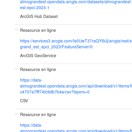
atmograndest.opendata.arcgis.com/datasets/atmograndest:
est-epci-2023-1
ArcGIS Hub Dataset
Ressource en ligne
https://services3.arcgis.com/Is0UwT37raQYl9Jj/arcgis/rest/
grand_est_epci_2023/FeatureServer/0
ArcGIS GeoService
Ressource en ligne
https://data-
atmograndest.opendata.arcgis.com/api/download/v1/items/
c4707a7fff74fc9db7b4a/csv?layers=0
CSV
Ressource en ligne
https://data-
atmograndest.opendata.arcgis.com/api/download/v1/items/