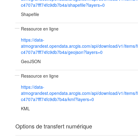
c4707a7fff74fc9db7b4a/shapefile?layers=0
Shapefile
Ressource en ligne
https://data-
atmograndest.opendata.arcgis.com/api/download/v1/items/
c4707a7fff74fc9db7b4a/geojson?layers=0
GeoJSON
Ressource en ligne
https://data-
atmograndest.opendata.arcgis.com/api/download/v1/items/
c4707a7fff74fc9db7b4a/kml?layers=0
KML
Options de transfert numérique