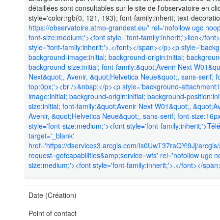
détaillées sont consultables sur le site de l'observatoire en 
style='color:rgb(0, 121, 193); font-family:inherit; text-decorati
https://observatoire.atmo-grandest.eu/' rel='nofollow ugc noop
font-size:medium;'><font style='font-family:inherit;'>lien</fo
style='font-family:inherit;'>.</font></span></p><p style='backgr
background-image:initial; background-origin:initial; background-
background-size:initial; font-family:&quot;Avenir Next W01&q
Next&quot;, Avenir, &quot;Helvetica Neue&quot;, sans-serif; 
top:0px;'><br />&nbsp;</p><p style='background-attachment:ini
image:initial; background-origin:initial; background-position:in
size:initial; font-family:&quot;Avenir Next W01&quot;, &quot;
Avenir, &quot;Helvetica Neue&quot;, sans-serif; font-size:16
style='font-size:medium;'><font style='font-family:inherit;'
target='_blank'
href='https://dservices3.arcgis.com/Is0UwT37raQYl9Jj/arcg
request=getcapabilities&amp;service=wfs' rel='nofollow ugc no
size:medium;'><font style='font-family:inherit;'>.</font></spa
Date (Création)
Point of contact