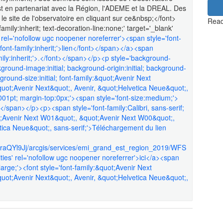
 en partenariat avec la Région, l'ADEME et la DREAL. Des
le site de l'observatoire en cliquant sur ce&nbsp;</font>
Read
amily:inherit; text-decoration-line:none;' target='_blank'
 rel='nofollow ugc noopener noreferrer'><span style='font-
='font-family:inherit;'>lien</font></span></a><span
mily:inherit;'>.</font></span></p><p style='background-
ckground-image:initial; background-origin:initial; background-
kground-size:initial; font-family:&quot;Avenir Next
ot;Avenir Next&quot;, Avenir, &quot;Helvetica Neue&quot;,
001pt; margin-top:0px;'><span style='font-size:medium;'>
t></span></p><p><span style='font-family:Calibri, sans-serif;
uot;Avenir Next W01&quot;, &quot;Avenir Next W00&quot;,
tica Neue&quot;, sans-serif;'>Téléchargement du lien
37raQYl9Jj/arcgis/services/emi_grand_est_region_2019/WFS
es' rel='nofollow ugc noopener noreferrer'>ici</a><span
e:large;'><font style='font-family:&quot;Avenir Next
ot;Avenir Next&quot;, Avenir, &quot;Helvetica Neue&quot;,