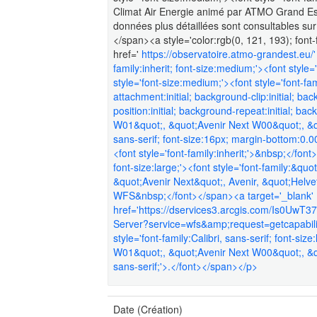
Climat Air Energie animé par ATMO Grand Est
données plus détaillées sont consultables sur 
</span><a style='color:rgb(0, 121, 193); font-f
href='
https://observatoire.atmo-grandest.eu/'
family:inherit; font-size:medium;'><font style
style='font-size:medium;'><font style='font-fa
attachment:initial; background-clip:initial; ba
position:initial; background-repeat:initial; bac
W01&quot;, &quot;Avenir Next W00&quot;, &qu
sans-serif; font-size:16px; margin-bottom:0.0
<font style='font-family:inherit;'>&nbsp;</fon
font-size:large;'><font style='font-family:&q
&quot;Avenir Next&quot;, Avenir, &quot;Helve
WFS&nbsp;</font></span><a target='_blank'
href='https://dservices3.arcgis.com/Is0UwT
Server?service=wfs&amp;request=getcapabiliti
style='font-family:Calibri, sans-serif; font-siz
W01&quot;, &quot;Avenir Next W00&quot;, &qu
sans-serif;'>.</font></span></p>
Date (Création)