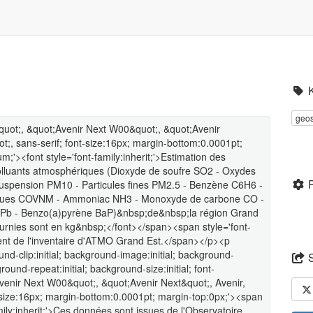
geos
&quot;, &quot;Avenir Next W00&quot;, &quot;Avenir
t;, sans-serif; font-size:16px; margin-bottom:0.0001pt;
;'><font style='font-family:inherit;'>Estimation des
polluants atmosphériques (Dioxyde de soufre SO2 - Oxydes
suspension PM10 - Particules fines PM2.5 - Benzène C6H6 -
iques COVNM - Ammoniac NH3 - Monoxyde de carbone CO -
b Pb - Benzo(a)pyrène BaP)&nbsp;de&nbsp;la région Grand
urnies sont en kg&nbsp;</font></span><span style='font-
nnent de l'inventaire d'ATMO Grand Est.</span></p><p
nd-clip:initial; background-image:initial; background-
ground-repeat:initial; background-size:initial; font-
venir Next W00&quot;, &quot;Avenir Next&quot;, Avenir,
-size:16px; margin-bottom:0.0001pt; margin-top:0px;'><span
mily:inherit;'>Ces données sont issues de l'Observatoire