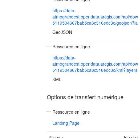
https://data-
atmograndest.opendata.arcgis.com/api/dow
5119504667bab5ca6c316edc3c/geojson?la
GeoJSON
Ressource en ligne
https://data-
atmograndest.opendata.arcgis.com/api/dow
5119504667bab5ca6c316edc3c/kml?layers
KML
Options de transfert numérique
Ressource en ligne
Landing Page
Niveau
Jeu de