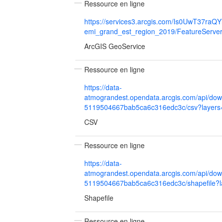
Ressource en ligne
https://services3.arcgis.com/Is0UwT37raQYl9
emi_grand_est_region_2019/FeatureServer
ArcGIS GeoService
Ressource en ligne
https://data-
atmograndest.opendata.arcgis.com/api/dow
5119504667bab5ca6c316edc3c/csv?layers
CSV
Ressource en ligne
https://data-
atmograndest.opendata.arcgis.com/api/dow
5119504667bab5ca6c316edc3c/shapefile?l
Shapefile
Ressource en ligne