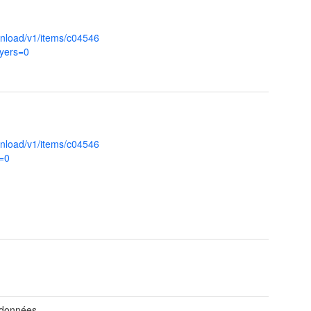
nload/v1/items/c04546
yers=0
nload/v1/items/c04546
=0
 données