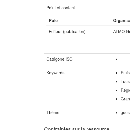
Point of contact
Role
Organis
Editeur (publication)
ATMO Gr
Catégorie ISO
Keywords
Emis
Tous
Régi
Gran
Thème
geos
Contraintes sur la ressource