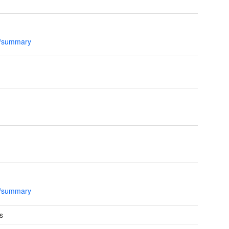
l/summary
l/summary
s