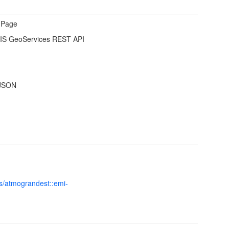
 Page
IS GeoServices REST API
JSON
s/atmograndest::emi-