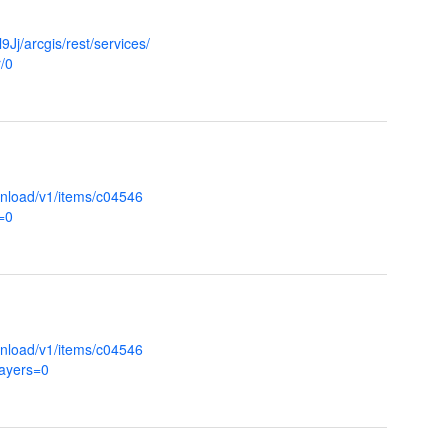
Jj/arcgis/rest/services/
/0
nload/v1/items/c04546
=0
nload/v1/items/c04546
ayers=0