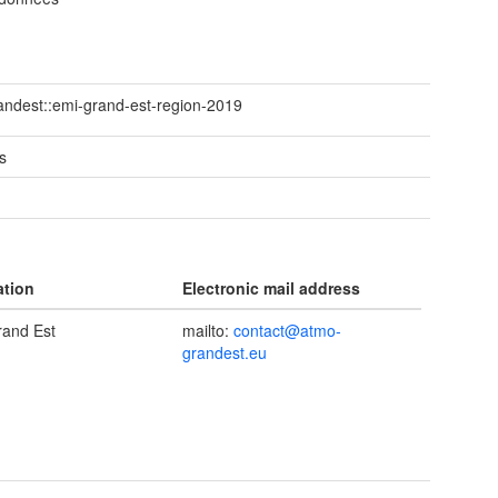
ndest::emi-grand-est-region-2019
s
ation
Electronic mail address
and Est
mailto:
contact@atmo-
grandest.eu