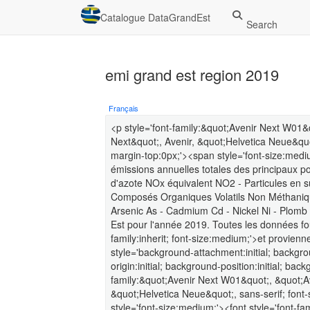
Catalogue DataGrandEst
Search
emi grand est region 2019
Français
<p style='font-family:&quot;Avenir Next W01
Next&quot;, Avenir, &quot;Helvetica Neue&quo
margin-top:0px;'><span style='font-size:medium
émissions annuelles totales des principaux 
d'azote NOx équivalent NO2 - Particules en 
Composés Organiques Volatils Non Méthan
Arsenic As - Cadmium Cd - Nickel Ni - Plom
Est pour l'année 2019. Toutes les données fo
family:inherit; font-size:medium;'>et provie
style='background-attachment:initial; backgrou
origin:initial; background-position:initial; back
family:&quot;Avenir Next W01&quot;, &quot;A
&quot;Helvetica Neue&quot;, sans-serif; font
style='font-size:medium;'><font style='font-fa