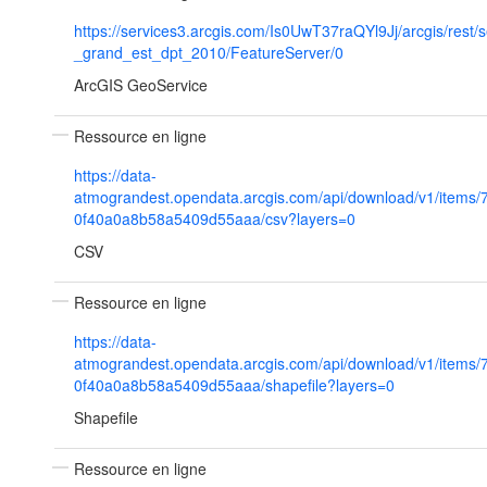
https://services3.arcgis.com/Is0UwT37raQYl9Jj/arcgis/rest/
_grand_est_dpt_2010/FeatureServer/0
ArcGIS GeoService
Ressource en ligne
https://data-
atmograndest.opendata.arcgis.com/api/download/v1/items/
0f40a0a8b58a5409d55aaa/csv?layers=0
CSV
Ressource en ligne
https://data-
atmograndest.opendata.arcgis.com/api/download/v1/items/
0f40a0a8b58a5409d55aaa/shapefile?layers=0
Shapefile
Ressource en ligne