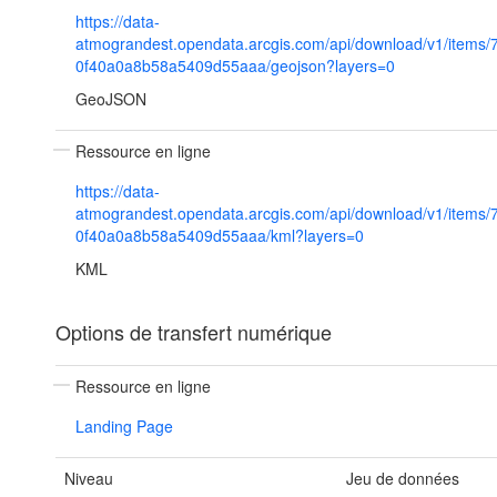
https://data-
atmograndest.opendata.arcgis.com/api/download/v1/items/
0f40a0a8b58a5409d55aaa/geojson?layers=0
GeoJSON
Ressource en ligne
https://data-
atmograndest.opendata.arcgis.com/api/download/v1/items/
0f40a0a8b58a5409d55aaa/kml?layers=0
KML
Options de transfert numérique
Ressource en ligne
Landing Page
Niveau
Jeu de données