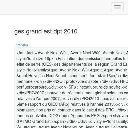
ges grand est dpt 2010
Français
<font face='Avenir Next W01, Avenir Next W00, Avenir Next, A
style='font-size:16px;'>Estimation des émissions annuelles tot
effet de serre (GES) des départements de la région Grand Es
style='font-family:&quot;Avenir Next W01&quot;, &quot;Avenir
&quot;Helvetica Neue&quot;, sans-serif; font-size:16px;'><d
méthane,</div><div>N2O : protoxyde d'azote,</div><div>HFC 
perfluorocarbure,</div><div>SF6 : hexafluorure de soufre,</di
<div>PRG2007 : pouvoir de réchauffement global selon les 
relatives à l'année 2007,</div><div>PRG2013 : pouvoir de ré
5ème rapport du GIEC (AR5) relatives à l'année 2013,</div>
biomasse, non pris en compte dans le calcul des PRG.</div><
tonnes équivalent CO2 (teqco2) pour les PRG <span style='fon
d'ATMO Grand Est.</span></div></div><div style='font-family
W00&quot;, &quot;Avenir Next&quot;, Avenir, &quot;Helvetica 