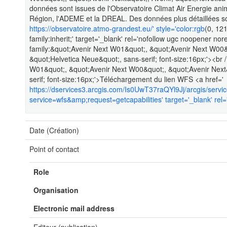
données sont issues de l'Observatoire Climat Air Energie an
Région, l'ADEME et la DREAL. Des données plus détaillées son
https://observatoire.atmo-grandest.eu/' style='color:rgb
(0, 121
family:inherit;' target='_blank' rel='nofollow ugc noopener nore
family:&quot;Avenir Next W01&quot;, &quot;Avenir Next W00&q
&quot;Helvetica Neue&quot;, sans-serif; font-size:16px;'><br /
W01&quot;, &quot;Avenir Next W00&quot;, &quot;Avenir Next&
serif; font-size:16px;'>Téléchargement du lien WFS <a href='
https://dservices3.arcgis.com/Is0UwT37raQYl9Jj/arcgis/ser
service=wfs&amp;request=getcapabilities' target='_blank' rel=
Date (Création)
Point of contact
Role
Organisation
Electronic mail address