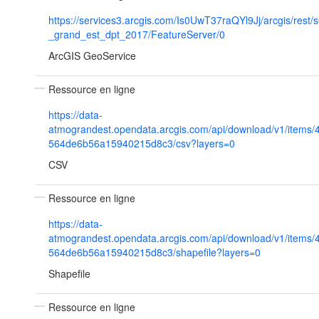
https://services3.arcgis.com/Is0UwT37raQYl9Jj/arcgis/rest/
_grand_est_dpt_2017/FeatureServer/0
ArcGIS GeoService
Ressource en ligne
https://data-
atmograndest.opendata.arcgis.com/api/download/v1/items
564de6b56a15940215d8c3/csv?layers=0
CSV
Ressource en ligne
https://data-
atmograndest.opendata.arcgis.com/api/download/v1/items
564de6b56a15940215d8c3/shapefile?layers=0
Shapefile
Ressource en ligne