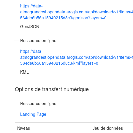
https://data-
atmograndest.opendata.arcgis.com/api/download/v1/items
564de6b56a15940215d8c3/geojson?layers=0
GeoJSON
Ressource en ligne
https://data-
atmograndest.opendata.arcgis.com/api/download/v1/items
564de6b56a15940215d8c3/kml?layers=0
KML
Options de transfert numérique
Ressource en ligne
Landing Page
Niveau
Jeu de données