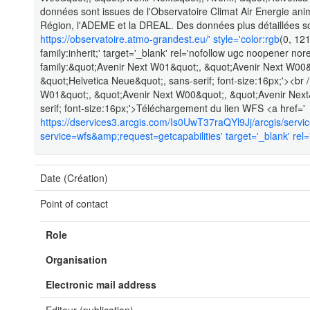
données sont issues de l'Observatoire Climat Air Energie an
Région, l'ADEME et la DREAL. Des données plus détaillées son
https://observatoire.atmo-grandest.eu/' style='color:rgb
(0, 121
family:inherit;' target='_blank' rel='nofollow ugc noopener nore
family:&quot;Avenir Next W01&quot;, &quot;Avenir Next W00&q
&quot;Helvetica Neue&quot;, sans-serif; font-size:16px;'><br /
W01&quot;, &quot;Avenir Next W00&quot;, &quot;Avenir Next&
serif; font-size:16px;'>Téléchargement du lien WFS <a href='
https://dservices3.arcgis.com/Is0UwT37raQYl9Jj/arcgis/ser
service=wfs&amp;request=getcapabilities' target='_blank' rel=
Date (Création)
Point of contact
Role
Organisation
Electronic mail address