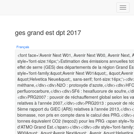
ges grand est dpt 2017
Français
<font face='Avenir Next W01, Avenir Next W00, Avenir Next, A
style='font-size:16px;'>Estimation des émissions annuelles tot
effet de serre (GES) des départements de la région Grand Es
style='font-family:&quot;Avenir Next W01&quot;, &quot;Avenir
&quot;Helvetica Neue&quot;, sans-serif; font-size:16px;'><d
méthane,</div><div>N2O : protoxyde d'azote,</div><div>HFC 
perfluorocarbure,</div><div>SF6 : hexafluorure de soufre,</di
<div>PRG2007 : pouvoir de réchauffement global selon les 
relatives à l'année 2007,</div><div>PRG2013 : pouvoir de ré
5ème rapport du GIEC (AR5) relatives à l'année 2013,</div>
biomasse, non pris en compte dans le calcul des PRG.</div><
tonnes équivalent CO2 (teqco2) pour les PRG <span style='fon
d'ATMO Grand Est.</span></div></div><div style='font-family
W00&quot;, &quot;Avenir Next&quot;, Avenir, &quot;Helvetica 