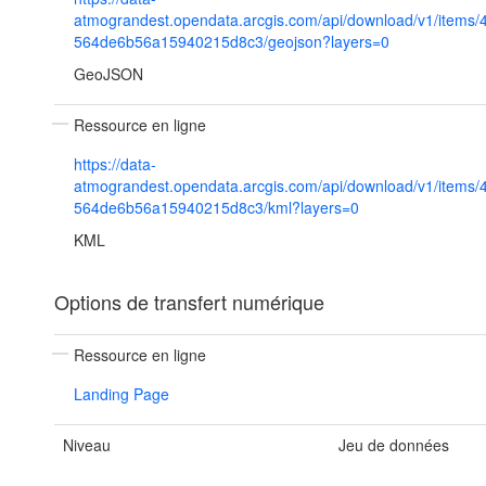
atmograndest.opendata.arcgis.com/api/download/v1/items
564de6b56a15940215d8c3/geojson?layers=0
GeoJSON
Ressource en ligne
https://data-
atmograndest.opendata.arcgis.com/api/download/v1/items
564de6b56a15940215d8c3/kml?layers=0
KML
Options de transfert numérique
Ressource en ligne
Landing Page
Niveau
Jeu de données