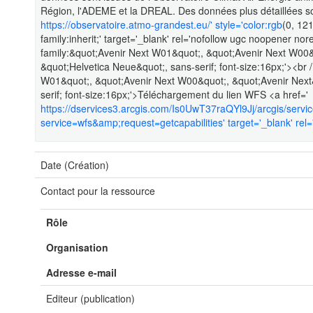
Région, l'ADEME et la DREAL. Des données plus détaillées son
https://observatoire.atmo-grandest.eu/' style='color:rgb
(0, 121
family:inherit;' target='_blank' rel='nofollow ugc noopener nore
family:&quot;Avenir Next W01&quot;, &quot;Avenir Next W00&q
&quot;Helvetica Neue&quot;, sans-serif; font-size:16px;'><br /
W01&quot;, &quot;Avenir Next W00&quot;, &quot;Avenir Next&
serif; font-size:16px;'>Téléchargement du lien WFS <a href='
https://dservices3.arcgis.com/Is0UwT37raQYl9Jj/arcgis/ser
service=wfs&amp;request=getcapabilities' target='_blank' rel=
Date (Création)
Contact pour la ressource
Rôle
Organisation
Adresse e-mail
Editeur (publication)