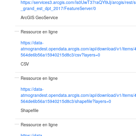
https://services3.arcgis.com/Is0UwT37raQYl9Jj/arcgis/rest/
_grand_est_dpt_2017/FeatureServer/0
ArcGIS GeoService
Ressource en ligne
https://data-
atmograndest.opendata.arcgis.com/api/download/v1/items
564de6b56a15940215d8c3/csv?layers=0
CSV
Ressource en ligne
https://data-
atmograndest.opendata.arcgis.com/api/download/v1/items
564de6b56a15940215d8c3/shapefile?layers=0
Shapefile
Ressource en ligne
https://data-