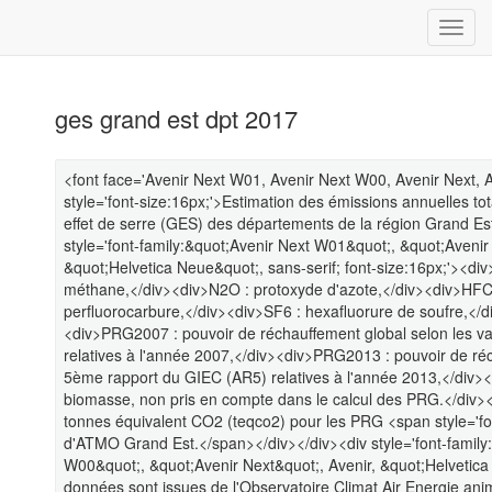
ges grand est dpt 2017
<font face='Avenir Next W01, Avenir Next W00, Avenir Next, A
style='font-size:16px;'>Estimation des émissions annuelles tot
effet de serre (GES) des départements de la région Grand Es
style='font-family:&quot;Avenir Next W01&quot;, &quot;Avenir
&quot;Helvetica Neue&quot;, sans-serif; font-size:16px;'><d
méthane,</div><div>N2O : protoxyde d'azote,</div><div>HFC 
perfluorocarbure,</div><div>SF6 : hexafluorure de soufre,</di
<div>PRG2007 : pouvoir de réchauffement global selon les 
relatives à l'année 2007,</div><div>PRG2013 : pouvoir de ré
5ème rapport du GIEC (AR5) relatives à l'année 2013,</div>
biomasse, non pris en compte dans le calcul des PRG.</div><
tonnes équivalent CO2 (teqco2) pour les PRG <span style='fon
d'ATMO Grand Est.</span></div></div><div style='font-family
W00&quot;, &quot;Avenir Next&quot;, Avenir, &quot;Helvetica 
données sont issues de l'Observatoire Climat Air Energie an