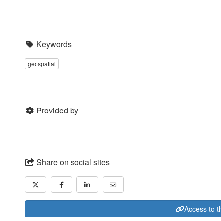
Keywords
geospatial
Provided by
Share on social sites
Access to t