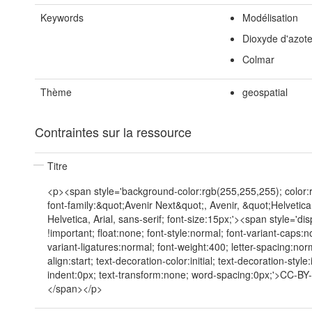
Keywords
Modélisation
Dioxyde d'azot
Colmar
Thème
geospatial
Contraintes sur la ressource
Titre
<p><span style='background-color:rgb(255,255,255); color:
font-family:&quot;Avenir Next&quot;, Avenir, &quot;Helvetic
Helvetica, Arial, sans-serif; font-size:15px;'><span style='dis
!important; float:none; font-style:normal; font-variant-caps:n
variant-ligatures:normal; font-weight:400; letter-spacing:norm
align:start; text-decoration-color:initial; text-decoration-style:in
indent:0px; text-transform:none; word-spacing:0px;'>CC-B
</span></p>