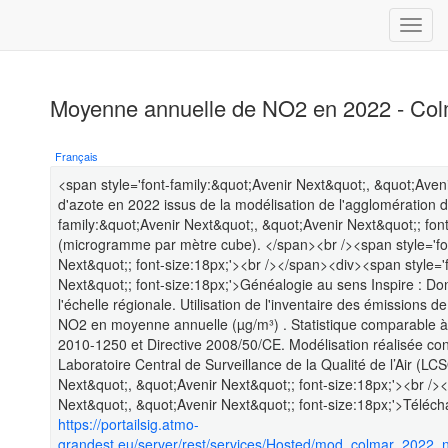
Moyenne annuelle de NO2 en 2022 - Col
Français
<span style='font-family:&quot;Avenir Next&quot;, &quot;Aven
d'azote en 2022 issus de la modélisation de l'agglomération 
family:&quot;Avenir Next&quot;, &quot;Avenir Next&quot;; fon
(microgramme par mètre cube). </span><br /><span style='fon
Next&quot;; font-size:18px;'><br /></span><div><span style='
Next&quot;; font-size:18px;'>Généalogie au sens Inspire : 
l'échelle régionale. Utilisation de l'inventaire des émissions d
NO2 en moyenne annuelle (µg/m³) . Statistique comparable à la
2010-1250 et Directive 2008/50/CE. Modélisation réalisée c
Laboratoire Central de Surveillance de la Qualité de l’Air (L
Next&quot;, &quot;Avenir Next&quot;; font-size:18px;'><br />
Next&quot;, &quot;Avenir Next&quot;; font-size:18px;'>Télé
https://portailsig.atmo-
grandest.eu/server/rest/services/Hosted/mod_colmar_2022