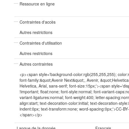
Ressource en ligne
Contraintes d'accès
Autres restrictions
Contraintes d'utilisation
Autres restrictions
Autres contraintes
<p><span style='background-color:rgb(255,255,255); color:
font-family:&quot;Avenir Next&quot;, Avenir, &quot;Helvetic
Helvetica, Arial, sans-serif; font-size:15px;'><span style='dis
!important; float:none; font-style:normal; font-variant-caps:n
variant-ligatures:normal; font-weight:400; letter-spacing:norm
align:start; text-decoration-color:initial; text-decoration-style:in
indent:0px; text-transform:none; word-spacing:0px;'>CC-B
</span></p>
Langue de la donnée
Français