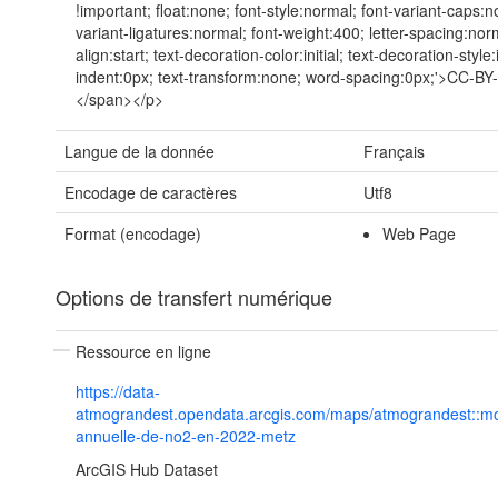
!important; float:none; font-style:normal; font-variant-caps:n
variant-ligatures:normal; font-weight:400; letter-spacing:norm
align:start; text-decoration-color:initial; text-decoration-style:in
indent:0px; text-transform:none; word-spacing:0px;'>CC-B
</span></p>
Langue de la donnée
Français
Encodage de caractères
Utf8
Format (encodage)
Web Page
Options de transfert numérique
Ressource en ligne
https://data-
atmograndest.opendata.arcgis.com/maps/atmograndest::m
annuelle-de-no2-en-2022-metz
ArcGIS Hub Dataset