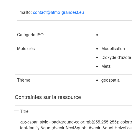
mailto:
contact@atmo-grandest.eu
Catégorie ISO
Mots clés
Modélisation
Dioxyde d'azote
Metz
Thème
geospatial
Contraintes sur la ressource
Titre
<p><span style='background-color:rgb(255,255,255); color:
font-family:&quot;Avenir Next&quot;, Avenir, &quot;Helvetic