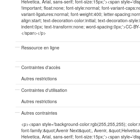
Helvetica, Arial, sans-serif; font-size:15px;'><span style='dis
!important; float:none; font-style:normal; font-variant-caps:n
variant-ligatures:normal; font-weight:400; letter-spacing:norm
align:start; text-decoration-color:initial; text-decoration-style:in
indent:0px; text-transform:none; word-spacing:0px;'>CC-B
</span></p>
Ressource en ligne
Contraintes d'accès
Autres restrictions
Contraintes d'utilisation
Autres restrictions
Autres contraintes
<p><span style='background-color:rgb(255,255,255); color:
font-family:&quot;Avenir Next&quot;, Avenir, &quot;Helvetic
Helvetica, Arial, sans-serif; font-size:15px;'><span style='dis