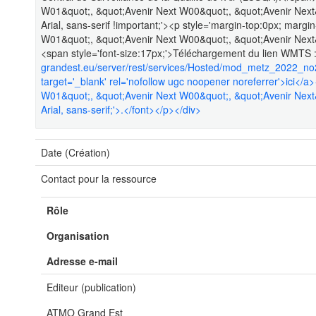
W01&quot;, &quot;Avenir Next W00&quot;, &quot;Avenir Next&q
Arial, sans-serif !important;'><p style='margin-top:0px; marg
W01&quot;, &quot;Avenir Next W00&quot;, &quot;Avenir Next&q
<span style='font-size:17px;'>Téléchargement du lien WMTS 
grandest.eu/server/rest/services/Hosted/mod_metz_2022_
target='_blank' rel='nofollow ugc noopener noreferrer'>ici</a><
W01&quot;, &quot;Avenir Next W00&quot;, &quot;Avenir Next&q
Arial, sans-serif;'>.</font></p></div>
Date (Création)
Contact pour la ressource
Rôle
Organisation
Adresse e-mail
Editeur (publication)
ATMO Grand Est