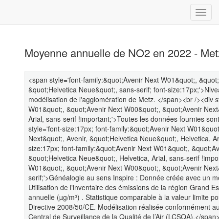
Moyenne annuelle de NO2 en 2022 - Met
<span style='font-family:&quot;Avenir Next W01&quot;, &quot
&quot;Helvetica Neue&quot;, sans-serif; font-size:17px;'>Niv
modélisation de l'agglomération de Metz. </span><br /><div st
W01&quot;, &quot;Avenir Next W00&quot;, &quot;Avenir Next&q
Arial, sans-serif !important;'>Toutes les données fournies s
style='font-size:17px; font-family:&quot;Avenir Next W01&quo
Next&quot;, Avenir, &quot;Helvetica Neue&quot;, Helvetica, Aria
size:17px; font-family:&quot;Avenir Next W01&quot;, &quot;A
&quot;Helvetica Neue&quot;, Helvetica, Arial, sans-serif !impo
W01&quot;, &quot;Avenir Next W00&quot;, &quot;Avenir Next&
serif;'>Généalogie au sens Inspire : Donnée créée avec un mo
Utilisation de l'inventaire des émissions de la région Grand 
annuelle (µg/m³) . Statistique comparable à la valeur limite p
Directive 2008/50/CE. Modélisation réalisée conformément au
Central de Surveillance de la Qualité de l’Air (LCSQA).</span>