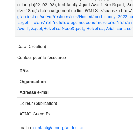
color:rgb(92, 92, 92); font-family:&quot;Avenir Next&quot;, &q
size:18px;'>Téléchargement du lien WMTS: </span><a href='
grandest.eu/server/rest/services/Hosted/mod_nancy_2022
target='_blank' rel='nofollow ugc noopener noreferrer'>ici</a>
Avenir, &quot;Helvetica Neue&quot;, Helvetica, Arial, sans-seri
Date (Création)
Contact pour la ressource
Rôle
Organisation
Adresse e-mail
Editeur (publication)
ATMO Grand Est
mailto:
contact@atmo-grandest.eu