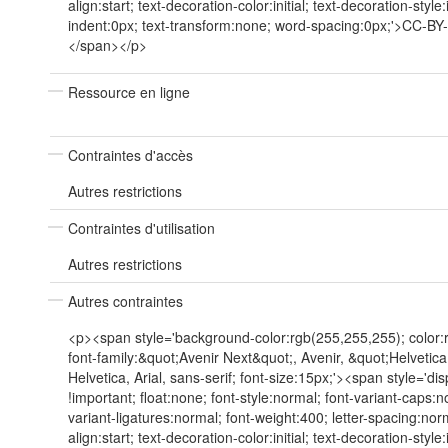
align:start; text-decoration-color:initial; text-decoration-style:in
indent:0px; text-transform:none; word-spacing:0px;'>CC-B
</span></p>
Ressource en ligne
Contraintes d'accès
Autres restrictions
Contraintes d'utilisation
Autres restrictions
Autres contraintes
<p><span style='background-color:rgb(255,255,255); color:
font-family:&quot;Avenir Next&quot;, Avenir, &quot;Helvetic
Helvetica, Arial, sans-serif; font-size:15px;'><span style='dis
!important; float:none; font-style:normal; font-variant-caps:n
variant-ligatures:normal; font-weight:400; letter-spacing:norm
align:start; text-decoration-color:initial; text-decoration-style:in