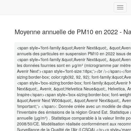
Moyenne annuelle de PM10 en 2022 - N
<span style='font-family:&quot;Avenir Next&quot;, &quot;Aveni
annuels des particules en suspension PM10 en 2022 issus de
<span style='font-family:&quot;Avenir Next&quot;, &quot;Aveni
les données fournies sont en μg/m³ (microgramme par mètre 
Avenir Next'><span style='font-size:18px;'><br /></span></fo
sizing:border-box; color:rgb(92, 92, 92); font-family:&quot;Av
<span style='box-sizing:border-box; font-family:&quot;Aveni
Next&quot;, Avenir, &quot;Helvetica Neue&quot;, Helvetica, Ar
Inspire</span><span style='box-sizing:border-box; font-weigh
&quot;Avenir Next W00&quot;, &quot;Avenir Next&quot;, Avenir
!important;'> </span>: Donnée créée avec un modèle de disper
l'inventaire des émissions de la région Grand Est. Statistiq
annuelle (µg/m³) . Statistique comparable à la valeur limite po
2008/50/CE. Modélisation réalisée conformément aux recomma
Surveillance de la Qualité de l’Air (LCSQA).</p><p style='mar