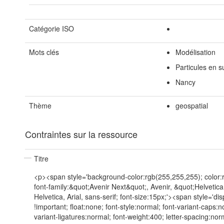
Catégorie ISO
Mots clés
Modélisation
Particules en 
Nancy
Thème
geospatial
Contraintes sur la ressource
Titre
<p><span style='background-color:rgb(255,255,255); color:
font-family:&quot;Avenir Next&quot;, Avenir, &quot;Helvetic
Helvetica, Arial, sans-serif; font-size:15px;'><span style='dis
!important; float:none; font-style:normal; font-variant-caps:n
variant-ligatures:normal; font-weight:400; letter-spacing:norm