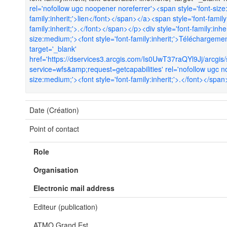
rel='nofollow ugc noopener noreferrer'><span style='font-size
family:inherit;'>lien</font></span></a><span style='font-family:
family:inherit;'>.</font></span></p><div style='font-family:inhe
size:medium;'><font style='font-family:inherit;'>Télécharge
target='_blank'
href='https://dservices3.arcgis.com/Is0UwT37raQYl9Jj/arcg
service=wfs&amp;request=getcapabilities' rel='nofollow ugc no
size:medium;'><font style='font-family:inherit;'>.</font></span
Date (Création)
Point of contact
Role
Organisation
Electronic mail address
Editeur (publication)
ATMO Grand Est