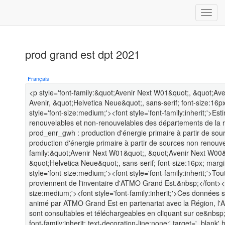
prod grand est dpt 2021
Français
<p style='font-family:&quot;Avenir Next W01&quot;, &quot;Av
Avenir, &quot;Helvetica Neue&quot;, sans-serif; font-size:16
style='font-size:medium;'><font style='font-family:inherit;'>Es
renouvelables et non-renouvelables des départements de la r
prod_enr_gwh : production d'énergie primaire à partir de so
production d'énergie primaire à partir de sources non renouv
family:&quot;Avenir Next W01&quot;, &quot;Avenir Next W00&q
&quot;Helvetica Neue&quot;, sans-serif; font-size:16px; mar
style='font-size:medium;'><font style='font-family:inherit;'>
proviennent de l'inventaire d'ATMO Grand Est.&nbsp;</font></s
size:medium;'><font style='font-family:inherit;'>Ces données s
animé par ATMO Grand Est en partenariat avec la Région, l'
sont consultables et téléchargeables en cliquant sur ce&nbsp;
font-family:inherit; text-decoration-line:none;' target='_blank' 