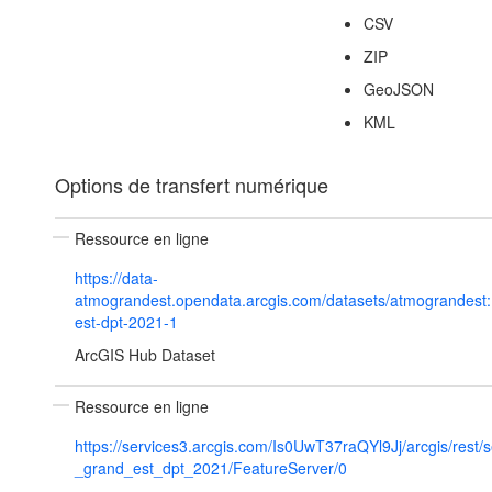
CSV
ZIP
GeoJSON
KML
Options de transfert numérique
Ressource en ligne
https://data-
atmograndest.opendata.arcgis.com/datasets/atmograndest:
est-dpt-2021-1
ArcGIS Hub Dataset
Ressource en ligne
https://services3.arcgis.com/Is0UwT37raQYl9Jj/arcgis/rest/s
_grand_est_dpt_2021/FeatureServer/0