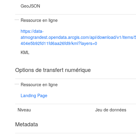
GeoJSON
Ressource en ligne
https://data-
atmograndest.opendata.arcgis.com/api/download/v1/items
404e5b92fd11fd6aa26fd9/kml?layers=0
KML
Options de transfert numérique
Ressource en ligne
Landing Page
Niveau
Jeu de données
Metadata