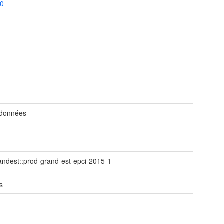
=0
 données
ndest::prod-grand-est-epci-2015-1
s