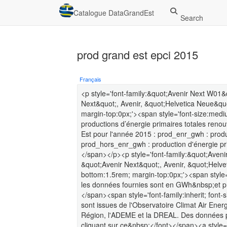
Catalogue DataGrandEst
Search
prod grand est epci 2015
Français
<p style='font-family:&quot;Avenir Next W01
Next&quot;, Avenir, &quot;Helvetica Neue&quo
margin-top:0px;'><span style='font-size:medium
productions d’énergie primaires totales reno
Est pour l'année 2015 : prod_enr_gwh : produ
prod_hors_enr_gwh : production d'énergie pri
</span></p><p style='font-family:&quot;Aven
&quot;Avenir Next&quot;, Avenir, &quot;Helvet
bottom:1.5rem; margin-top:0px;'><span style='
les données fournies sont en GWh&nbsp;et pr
</span><span style='font-family:inherit; font-
sont issues de l'Observatoire Climat Air Ene
Région, l'ADEME et la DREAL. Des données pl
cliquant sur ce&nbsp;</font></span><a style='c