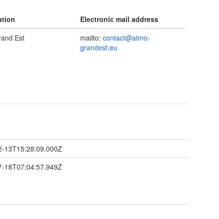
ation
Electronic mail address
and Est
mailto:
contact@atmo-
grandest.eu
2-13T15:28:09.000Z
7-18T07:04:57.949Z