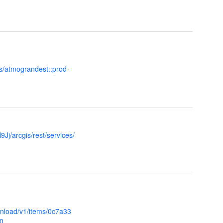
s/atmograndest::prod-
Jj/arcgis/rest/services/
nload/v1/items/0c7a33
0