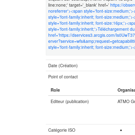
line:none;' target='_blank' href='
https://obse
noreferrer'><span style='font-size:medium;'><
style='font-family:inherit; font-size:medium;'>
style='font-family:inherit; font-size:16px;'><sp
style='font-family:inherit;'>Téléchargement 
href='https://dservices3.arcgis.com/Is0UwT
erver?service=wfs&amp;request=getcapabilitie
style='font-family:inherit; font-size:medium;'><
Date (Création)
Point of contact
Role
Organis
Editeur (publication)
ATMO Gr
Catégorie ISO