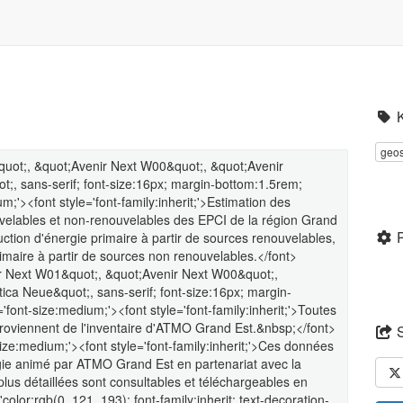
geos
&quot;, &quot;Avenir Next W00&quot;, &quot;Avenir
t;, sans-serif; font-size:16px; margin-bottom:1.5rem;
;'><font style='font-family:inherit;'>Estimation des
uvelables et non-renouvelables des EPCI de la région Grand
ction d'énergie primaire à partir de sources renouvelables,
maire à partir de sources non renouvelables.</font>
ir Next W01&quot;, &quot;Avenir Next W00&quot;,
ica Neue&quot;, sans-serif; font-size:16px; margin-
font-size:medium;'><font style='font-family:inherit;'>Toutes
oviennent de l'inventaire d'ATMO Grand Est.&nbsp;</font>
size:medium;'><font style='font-family:inherit;'>Ces données
rgie animé par ATMO Grand Est en partenariat avec la
us détaillées sont consultables et téléchargeables en
olor:rgb(0, 121, 193); font-family:inherit; text-decoration-