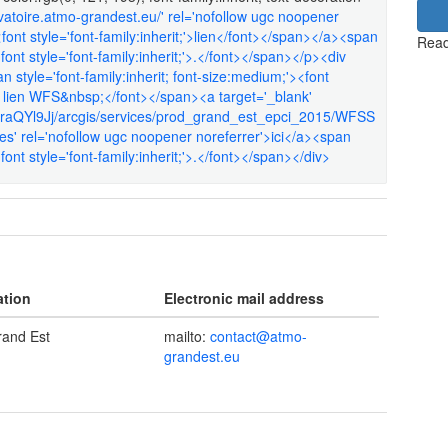
rvatoire.atmo-grandest.eu/' rel='nofollow ugc noopener
font style='font-family:inherit;'>lien</font></span></a><span
Read
<font style='font-family:inherit;'>.</font></span></p><div
an style='font-family:inherit; font-size:medium;'><font
du lien WFS&nbsp;</font></span><a target='_blank'
37raQYl9Jj/arcgis/services/prod_grand_est_epci_2015/WFSS
s' rel='nofollow ugc noopener noreferrer'>ici</a><span
font style='font-family:inherit;'>.</font></span></div>
ation
Electronic mail address
and Est
mailto:
contact@atmo-
grandest.eu