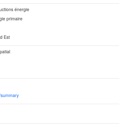
uctions énergie
gie primaire
d Est
patial
l/summary