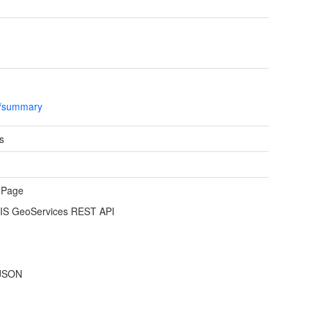
l/summary
s
 Page
IS GeoServices REST API
JSON