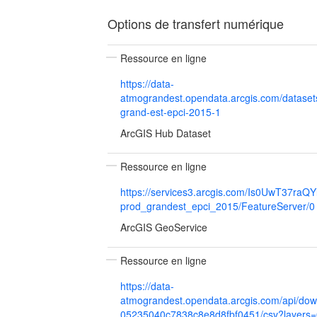
Options de transfert numérique
Ressource en ligne
https://data-
atmograndest.opendata.arcgis.com/dataset
grand-est-epci-2015-1
ArcGIS Hub Dataset
Ressource en ligne
https://services3.arcgis.com/Is0UwT37raQYl9
prod_grandest_epci_2015/FeatureServer/0
ArcGIS GeoService
Ressource en ligne
https://data-
atmograndest.opendata.arcgis.com/api/dow
05235040c7838c8e8d8fbf0451/csv?layers=