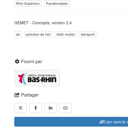
Rhin Supérieur
Transfrontalier
GEMET - Concepts, version 2.4
air
pollution de l'air
trafic routier
transport
Fourni par
Partager
Lien vers le 