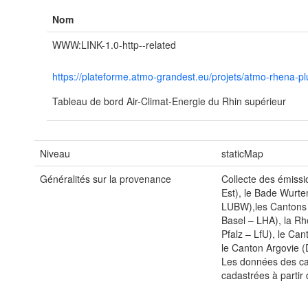
Nom
WWW:LINK-1.0-http--related
https://plateforme.atmo-grandest.eu/projets/atmo-rhena-p
Tableau de bord Air-Climat-Energie du Rhin supérieur
Niveau
staticMap
Généralités sur la provenance
Collecte des émiss
Est), le Bade Wurt
LUBW),les Cantons 
Basel – LHA), la Rh
Pfalz – LfU), le Can
le Canton Argovie 
Les données des can
cadastrées à parti