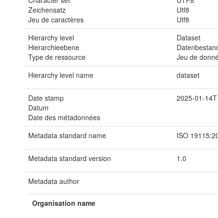
Character set
UTF8
Zeichensatz
Utf8
Jeu de caractères
Utf8
Hierarchy level
Dataset
Hierarchieebene
Datenbestan
Type de ressource
Jeu de donn
Hierarchy level name
dataset
Date stamp
2025-01-14T
Datum
Date des métadonnées
Metadata standard name
ISO 19115:2
Metadata standard version
1.0
Metadata author
Organisation name