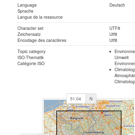
Language
Deutsch
Sprache
Langue de la ressource
Character set
UTF8
Zeichensatz
Utf8
Encodage des caractères
Utf8
Topic category
Environme
ISO-Thematik
Umwelt
Catégorie ISO
Environne
Climatolog
Atmosphä
Climatolog
N