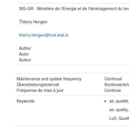
SIG-GR - Ministère de l'Energie et de l'Aménagement du terr
Thierry Hengen
thierry.hengen@mat.etat.lu
Author
Autor
Auteur
Maintenance and update frequency
Continual
Überarbeitungsintervall
Kontinuierlic
Fréquence de mise à jour
Continue
Keywords
air, qualit
air, qualit
Luft, Qual