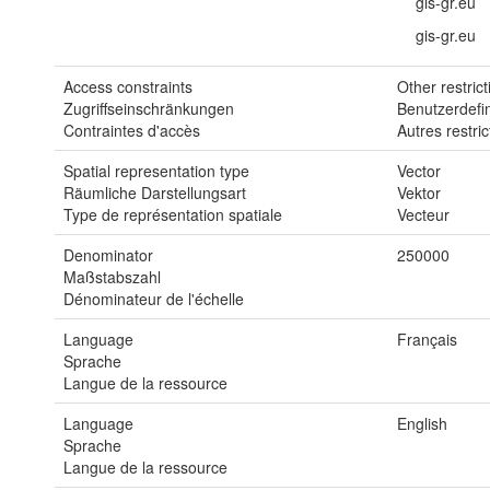
gis-gr.eu
gis-gr.eu
Access constraints
Other restrict
Zugriffseinschränkungen
Benutzerdefi
Contraintes d'accès
Autres restric
Spatial representation type
Vector
Räumliche Darstellungsart
Vektor
Type de représentation spatiale
Vecteur
Denominator
250000
Maßstabszahl
Dénominateur de l'échelle
Language
Français
Sprache
Langue de la ressource
Language
English
Sprache
Langue de la ressource