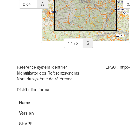
W
S
Reference system identifier
EPSG
/
http:
Identifikator des Referenzsystems
Nom du système de référence
Distribution format
Name
Version
SHAPE