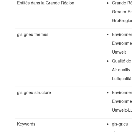
Entités dans la Grande Région
Grande Ré
Greater R
Großregio
gis-gr.eu themes
Environne
Environme
Umwelt
Qualité de 
Air quality
Luftqualitä
gis-gr.eu structure
Environnem
Environmen
Umwelt>Luf
Keywords
gis-gr.eu