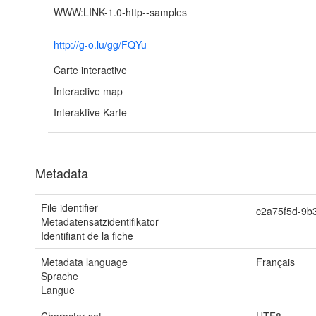
WWW:LINK-1.0-http--samples
http://g-o.lu/gg/FQYu
Carte interactive
Interactive map
Interaktive Karte
Metadata
File identifier
c2a75f5d-9b
Metadatensatzidentifikator
Identifiant de la fiche
Metadata language
Français
Sprache
Langue