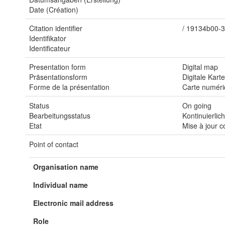
Date (Création)
Citation identifier
/
19134b00-3
Identifikator
Identificateur
Presentation form
Digital map
Präsentationsform
Digitale Kart
Forme de la présentation
Carte numér
Status
On going
Bearbeitungsstatus
Kontinuierlic
Etat
Mise à jour c
Point of contact
Organisation name
Individual name
Electronic mail address
Role