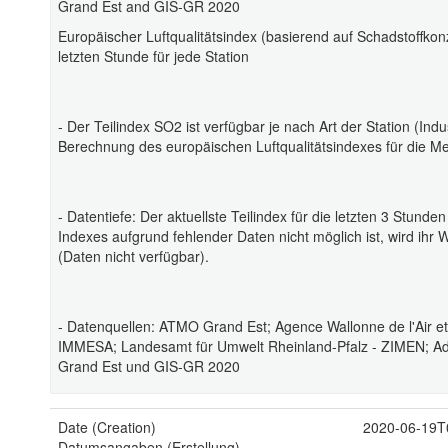
Grand Est and GIS-GR 2020
Europäischer Luftqualitätsindex (basierend auf Schadstoffko
letzten Stunde für jede Station
- Der Teilindex SO2 ist verfügbar je nach Art der Station (In
Berechnung des europäischen Luftqualitätsindexes für die M
- Datentiefe: Der aktuellste Teilindex für die letzten 3 Stund
Indexes aufgrund fehlender Daten nicht möglich ist, wird ih
(Daten nicht verfügbar).
- Datenquellen: ATMO Grand Est; Agence Wallonne de l'Air e
IMMESA; Landesamt für Umwelt Rheinland-Pfalz - ZIMEN; Ad
Grand Est und GIS-GR 2020
Date (Creation)
2020-06-19T
Datumsangaben (Erstellung)