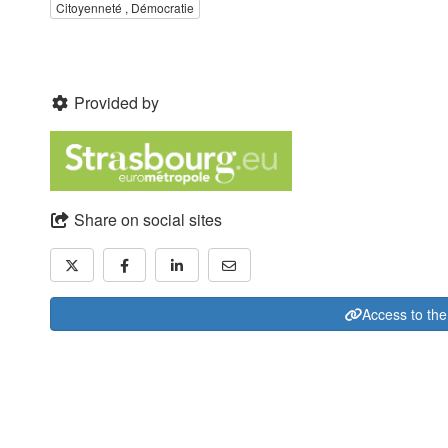
Citoyenneté , Démocratie
Provided by
Share on social sites
Access to the