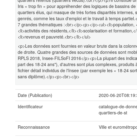
quartiers retenus (quartiers vécus).<br></p><p>Il constitue u
Iris « trop fin » pour appréhender des logiques de bassins de 
quartiers élus, qui masque de très fortes disparités internes, 
genrés, comme les taux d'emploi et le travail à temps partiel
7 grandes thématiques :<br></p><p></p><ul><li>population, </
<li>activités des résidents,</li><li>scolarisation et formation,</l
<li>revenus et pauvreté.<br></li></ul>
<p>Les données sont fournies en valeur brute dans la colonne
de droite. Quatre grandes des sources de données sont mob
RPLS 2018, Insee-FILSoFI 2016</p><p>La plupart des indicateu
part des 18-24 ans"), d'autres sont plus complexes, produits 
fichier détail individus de l'Insee (par exemple les « 18-24 s
sans diplôme).</p><p><br></p>
Date (Publication)
2020-06-20T08:19:
Identificateur
catalogue-de-donn
quartiers-de-st
Reconnaissance
Ville et eurométrop