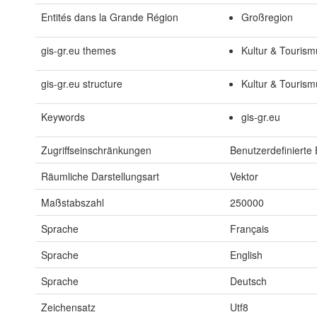
Entités dans la Grande Région
Großregion
gis-gr.eu themes
Kultur & Touris
gis-gr.eu structure
Kultur & Touris
Keywords
gis-gr.eu
Zugriffseinschränkungen
Benutzerdefinierte
Räumliche Darstellungsart
Vektor
Maßstabszahl
250000
Sprache
Français
Sprache
English
Sprache
Deutsch
Zeichensatz
Utf8