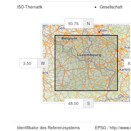
ISO-Thematik
Gesellschaft
N
W
S
Identifikator des Referenzsystems
EPSG
/
http://www