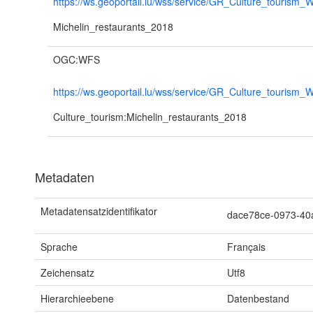
https://ws.geoportail.lu/wss/service/GR_Culture_tourism
Michelin_restaurants_2018
OGC:WFS
https://ws.geoportail.lu/wss/service/GR_Culture_tourism_
Culture_tourism:Michelin_restaurants_2018
Metadaten
Metadatensatzidentifikator
dace78ce-0973-4
Sprache
Français
Zeichensatz
Utf8
Hierarchieebene
Datenbestand