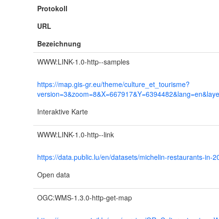
Protokoll
URL
Bezeichnung
WWW:LINK-1.0-http--samples
https://map.gis-gr.eu/theme/culture_et_tourisme?
version=3&zoom=8&X=667917&Y=6394482&lang=en&layer
Interaktive Karte
WWW:LINK-1.0-http--link
https://data.public.lu/en/datasets/michelin-restaurants-in-
Open data
OGC:WMS-1.3.0-http-get-map