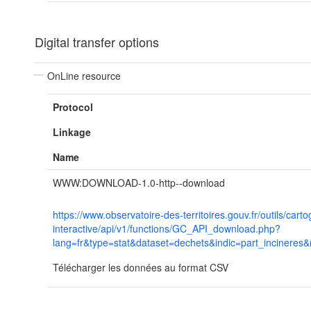
Digital transfer options
OnLine resource
Protocol
Linkage
Name
WWW:DOWNLOAD-1.0-http--download
https://www.observatoire-des-territoires.gouv.fr/outils/cart
interactive/api/v1/functions/GC_API_download.php?
lang=fr&type=stat&dataset=dechets&indic=part_incineres&
Télécharger les données au format CSV