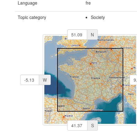
Language
fre
Topic category
Society
N
W
S