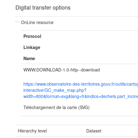
Digital transfer options
OnLine resource
Protocol
Linkage
Name
WWW:DOWNLOAD-1.0-http--download
https://www.observatoire-des-territoires.gouv.fr/outils/cart
interactive/GC_make_map.php?
width=800&format=svg&lang=fr&indics=dechets.part_incin
Téléchargement de la carte (SVG)
Hierarchy level
Dataset