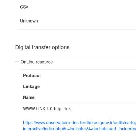
CSV
Unknown
Digital transfer options
OnLine resource
Protocol
Linkage
Name
WWW:LINK-1.0-http--link
https://www.observatoire-des-territoires.gouv.fr/outils/cart
interactive/index.php#c=indicator&i=dechets.part_incineres