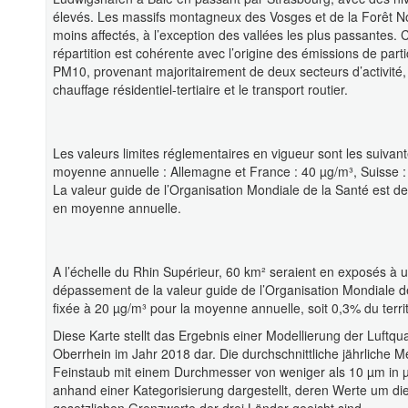
élevés. Les massifs montagneux des Vosges et de la Forêt No
moins affectés, à l’exception des vallées les plus passantes. 
répartition est cohérente avec l’origine des émissions de part
PM10, provenant majoritairement de deux secteurs d’activité,
chauffage résidentiel-tertiaire et le transport routier.
Les valeurs limites réglementaires en vigueur sont les suivant
moyenne annuelle : Allemagne et France : 40 µg/m³, Suisse :
La valeur guide de l’Organisation Mondiale de la Santé est d
en moyenne annuelle.
A l’échelle du Rhin Supérieur, 60 km² seraient en exposés à 
dépassement de la valeur guide de l’Organisation Mondiale d
fixée à 20 µg/m³ pour la moyenne annuelle, soit 0,3% du territ
Diese Karte stellt das Ergebnis einer Modellierung der Luftqua
Oberrhein im Jahr 2018 dar. Die durchschnittliche jährliche 
Feinstaub mit einem Durchmesser von weniger als 10 µm in 
anhand einer Kategorisierung dargestellt, deren Werte um di