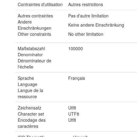
Contraintes d'utilisation
Autres restrictions
Autres contraintes
Pas d'autre limitation
Andere
Keine andere Einschränkung
Einschränkungen
Other constraints
No other limitation
Maßstabszahl
100000
Denominator
Dénominateur de
l'échelle
Sprache
Français
Language
Langue de la
ressource
Zeichensatz
Utf8
Character set
UTF8
Encodage des
Utf8
caractères