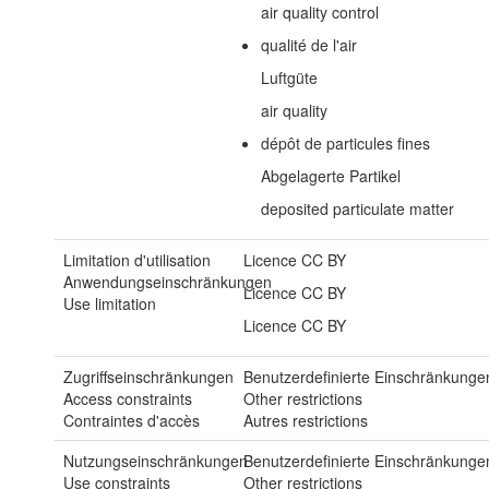
air quality control
qualité de l'air
Luftgüte
air quality
dépôt de particules fines
Abgelagerte Partikel
deposited particulate matter
Limitation d'utilisation
Licence CC BY
Anwendungseinschränkungen
Licence CC BY
Use limitation
Licence CC BY
Zugriffseinschränkungen
Benutzerdefinierte Einschränkunge
Access constraints
Other restrictions
Contraintes d'accès
Autres restrictions
Nutzungseinschränkungen
Benutzerdefinierte Einschränkunge
Use constraints
Other restrictions