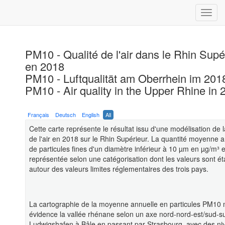
PM10 - Qualité de l'air dans le Rhin Supé
en 2018
PM10 - Luftqualität am Oberrhein im 201
PM10 - Air quality in the Upper Rhine in 
Français
Deutsch
English
All
Cette carte représente le résultat issu d'une modélisation de l
de l'air en 2018 sur le Rhin Supérieur. La quantité moyenne 
de particules fines d'un diamètre inférieur à 10 µm en µg/m³ e
représentée selon une catégorisation dont les valeurs sont é
autour des valeurs limites réglementaires des trois pays.
La cartographie de la moyenne annuelle en particules PM10 
évidence la vallée rhénane selon un axe nord-nord-est/sud-s
Ludwigshafen à Bâle en passant par Strasbourg, avec des ni