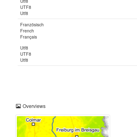
Utf8
UTF8
Utf8
Französisch
French
Français
Utf8
UTF8
Utf8
Overviews