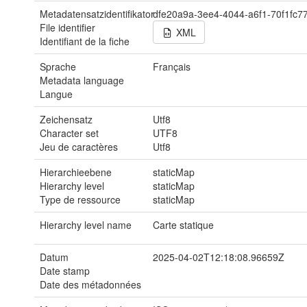
Metadatensatzidentifikator
dfe20a9a-3ee4-4044-a6f1-70f1fc7
File identifier
XML
Identifiant de la fiche
Sprache
Français
Metadata language
Langue
Zeichensatz
Utf8
Character set
UTF8
Jeu de caractères
Utf8
Hierarchieebene
staticMap
Hierarchy level
staticMap
Type de ressource
staticMap
Hierarchy level name
Carte statique
Datum
2025-04-02T12:18:08.96659Z
Date stamp
Date des métadonnées