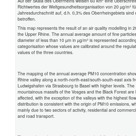
Auf der Skala des Oberrheins weisen 60 km² eine Überschrei
Richtwertes der Weltgesundheitsorganisation von 20 µg/m³ fü
Jahresdurchschnitt auf, d.h. 0,3% des Oberrheingebiets sind
betroffen.
This map represents the result of an air quality modelling in 
the Upper Rhine. The annual average amount of fine particles
diameter of less than 10 µm in µg/m³ is represented accordin
categorisation whose values are calibrated around the regulato
values of the three countries.
The mapping of the annual average PM10 concentration sho
Rhine valley along a north-north-east/south-south-east axis f
Ludwigshafen via Strasbourg to Basel with higher levels. The
mountainous massifs of the Vosges and the Black Forest are 
affected, with the exception of the valleys with the highest flow
distribution is consistent with the origin of PM10 emissions, w
mainly due to two sectors of activity, residential and commerc
and road transport.