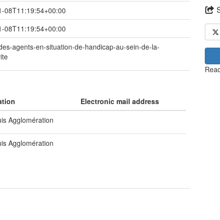
1-08T11:19:54+00:00
1-08T11:19:54+00:00
f-des-agents-en-situation-de-handicap-au-sein-de-la-
ite
Read
ation
Electronic mail address
uis Agglomération
uis Agglomération