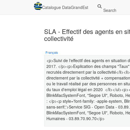
Catalogue DataGrandEst
Search
SLA - Effectif des agents en si
collectivité
Français
<p>Suivi de l'effectif des agents en situatio
2017. </p><p>Explication des champs "Taux" :
recrutés directement par la collectivité</li><l
directement par la collectivité + compensatio
ou le travail réalisé par des personnes en si
du taux d'emploi légal en 2020 </li></ul><p><
BlinkMacSystemFont, "Segoe UI", Roboto, Helv
: </p><p style='font-family: -apple-system, B
sans-serif;'>Service SIG - Open Data - 03.89.
BlinkMacSystemFont, "Segoe UI", Roboto, Helv
Humaines - 03.89.70.90.70</p>