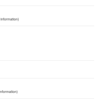
 information)
information)