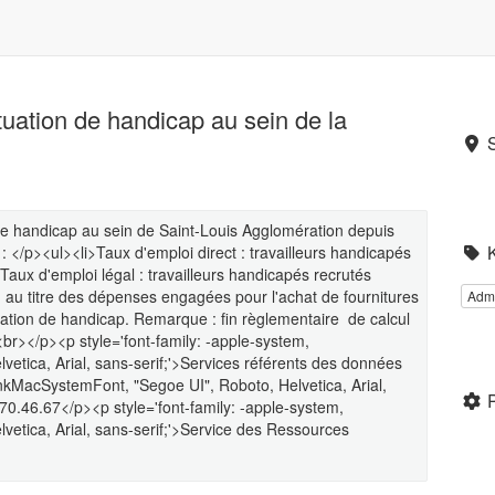
tuation de handicap au sein de la
n de handicap au sein de Saint-Louis Agglomération depuis
 </p><ul><li>Taux d'emploi direct : travailleurs handicapés
i>Taux d'emploi légal : travailleurs handicapés recrutés
n au titre des dépenses engagées pour l'achat de fournitures
Admi
tuation de handicap. Remarque : fin règlementaire de calcul
br></p><p style='font-family: -apple-system,
etica, Arial, sans-serif;'>Services référents des données
linkMacSystemFont, "Segoe UI", Roboto, Helvetica, Arial,
70.46.67</p><p style='font-family: -apple-system,
etica, Arial, sans-serif;'>Service des Ressources