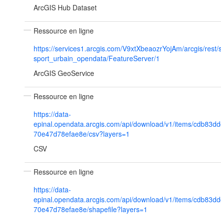
ArcGIS Hub Dataset
Ressource en ligne
https://services1.arcgis.com/V9xtXbeaozrYojAm/arcgis/rest/
sport_urbain_opendata/FeatureServer/1
ArcGIS GeoService
Ressource en ligne
https://data-
epinal.opendata.arcgis.com/api/download/v1/items/cdb83
70e47d78efae8e/csv?layers=1
CSV
Ressource en ligne
https://data-
epinal.opendata.arcgis.com/api/download/v1/items/cdb83
70e47d78efae8e/shapefile?layers=1