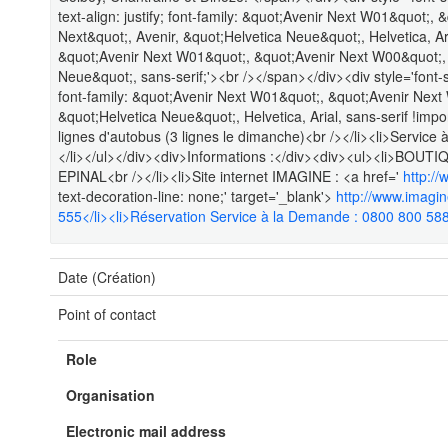
text-align: justify; font-family: &quot;Avenir Next W01&quot;
Next&quot;, Avenir, &quot;Helvetica Neue&quot;, Helvetica, Aria
&quot;Avenir Next W01&quot;, &quot;Avenir Next W00&quot;, 
Neue&quot;, sans-serif;'><br /></span></div><div style='font-
font-family: &quot;Avenir Next W01&quot;, &quot;Avenir Next
&quot;Helvetica Neue&quot;, Helvetica, Arial, sans-serif !impo
lignes d'autobus (3 lignes le dimanche)<br /></li><li>Service 
</li></ul></div><div>Informations :</div><div><ul><li>BOUTI
EPINAL<br /></li><li>Site internet IMAGINE : <a href='
http://
text-decoration-line: none;' target='_blank'>
http://www.imagin
555</li><li>Réservation Service à la Demande : 0800 800 588<
Date (Création)
Point of contact
Role
Organisation
Electronic mail address