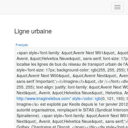
Ligne urbaine
Français
<span style='font-family: &quot;Avenir Next W01&quot;, &quo
Avenir, &quot;Helvetica Neue&quot;, sans-serif; font-size: 17
localise les lignes de bus du réseau de transport urbain de l
style='font-size: 17px; background-color: rgb(255, 255, 255);
&quot;Avenir Next W00&quot;, &quot;Avenir Next&quot;, Avenir
sans-serif !important;'><i>Imagine</i>&quot;.<br /></font><div
255, 255); text-align: justify; font-family: &quot;Avenir Nex
Next&quot;, Avenir, &quot;Helvetica Neue&quot;, Helvetica, Ari
http://www.imaginelebus.com/' style='color: rgb
(0, 121, 193); 
Imagine</a> est exploité par Keolis depuis le 1er janvier 2
autorité organisatrice, remplaçant le SITAS (Syndicat Interc
Spinalienne). <span style='font-family: &quot;Avenir Next W
Next&quot;, Avenir, &quot;Helvetica Neue&quot;, sans-serif;'>
Golbey, Chantraine et Dinozé. </span></div><div style='font-s