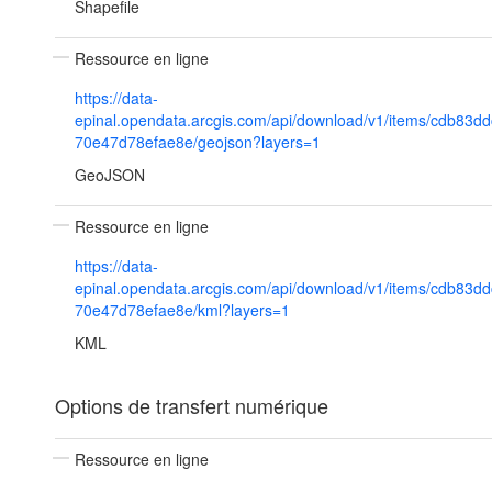
Shapefile
Ressource en ligne
https://data-
epinal.opendata.arcgis.com/api/download/v1/items/cdb83
70e47d78efae8e/geojson?layers=1
GeoJSON
Ressource en ligne
https://data-
epinal.opendata.arcgis.com/api/download/v1/items/cdb83
70e47d78efae8e/kml?layers=1
KML
Options de transfert numérique
Ressource en ligne