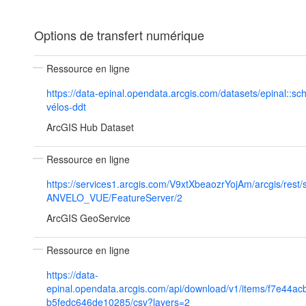
Options de transfert numérique
Ressource en ligne
https://data-epinal.opendata.arcgis.com/datasets/epinal::s
vélos-ddt
ArcGIS Hub Dataset
Ressource en ligne
https://services1.arcgis.com/V9xtXbeaozrYojAm/arcgis/rest/
ANVELO_VUE/FeatureServer/2
ArcGIS GeoService
Ressource en ligne
https://data-
epinal.opendata.arcgis.com/api/download/v1/items/f7e44a
b5fedc646de10285/csv?layers=2