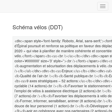
Schéma vélos (DDT)
<div><span style='font-family: Roboto, Arial, sans-serif;'><font
d’Épinal poursuit et renforce sa politique en faveur des dépl
2020 » qui vise à planifier de manière cohérente et concer
vélo.</font></span><b><u><br /></u></b></div><div><span style
color='#000000' size='3' style=''><br /></font></span></div>
<li>augmentation et sécurisation des déplacements à vélo.<br />
/></li></ul></div><div><b><u>Enjeux:</u></b></div><div><ul><l
<li>Qualité de l’air<br /></li><li>Santé publique<br /></li><li
<b><u>9 axes stratégiques – 52 actions:</u></b></div><div><u
cyclable (14 actions)<br /></li><li>Favoriser le stationnement
l’emploi de vélos à assistance électrique (2 actions)<br /></li
(7 actions)<br /></li><li>Favoriser les déplacements à vélo des
<li>Former, informer, sensibiliser, animer (8 actions)<br /></li>
douce de leur personnel (1 action)<br /></li><li>Développer e
</li><li>agir en cohérence avec nos partenaires (2 actions)<br