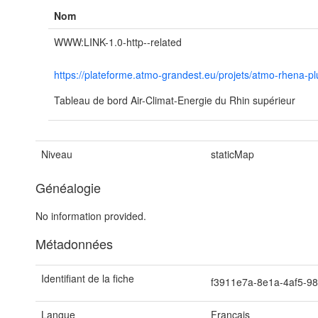
Nom
WWW:LINK-1.0-http--related
https://plateforme.atmo-grandest.eu/projets/atmo-rhena-p
Tableau de bord Air-Climat-Energie du Rhin supérieur
Niveau
staticMap
Généalogie
No information provided.
Métadonnées
Identifiant de la fiche
f3911e7a-8e1a-4af5-9
Langue
Français