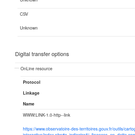
CSV
Unknown
Digital transfer options
OnLine resource
Protocol
Linkage
Name
WWW:LINK-1.0-http--link
https://www.observatoire-des-territoires.gouv.fr/outils/cart
interactive/index.php#c=indicator&i=finances_ep_dette.c