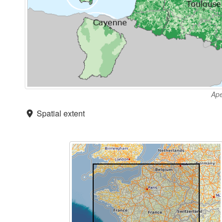
Ape
Spatial extent