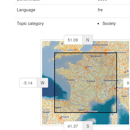
Language
fre
Topic category
Society
N
W
S