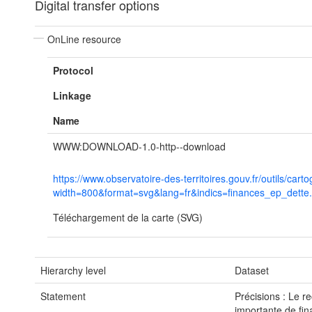
Digital transfer options
OnLine resource
Protocol
Linkage
Name
WWW:DOWNLOAD-1.0-http--download
https://www.observatoire-des-territoires.gouv.fr/outils/c
width=800&format=svg&lang=fr&indics=finances_ep_dett
Téléchargement de la carte (SVG)
Hierarchy level
Dataset
Statement
Précisions : Le r
importante de fin