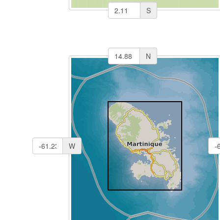
S
N
W