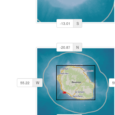
S
N
W