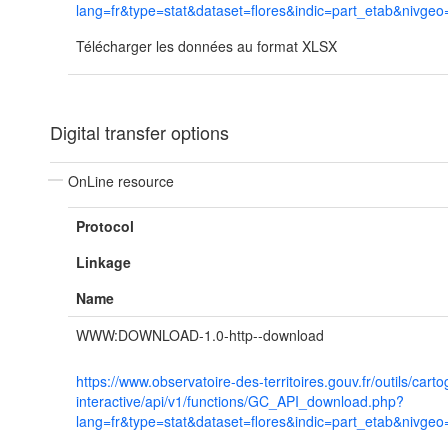
lang=fr&type=stat&dataset=flores&indic=part_etab&nivgeo
Télécharger les données au format XLSX
Digital transfer options
OnLine resource
Protocol
Linkage
Name
WWW:DOWNLOAD-1.0-http--download
https://www.observatoire-des-territoires.gouv.fr/outils/cart
interactive/api/v1/functions/GC_API_download.php?
lang=fr&type=stat&dataset=flores&indic=part_etab&nivgeo