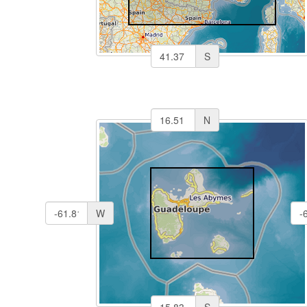
S
N
W
S