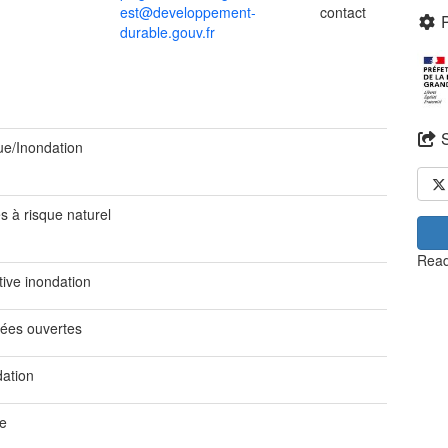
est@developpement-
contact
durable.gouv.fr
ue/Inondation
s à risque naturel
Read
tive inondation
ées ouvertes
dation
ue