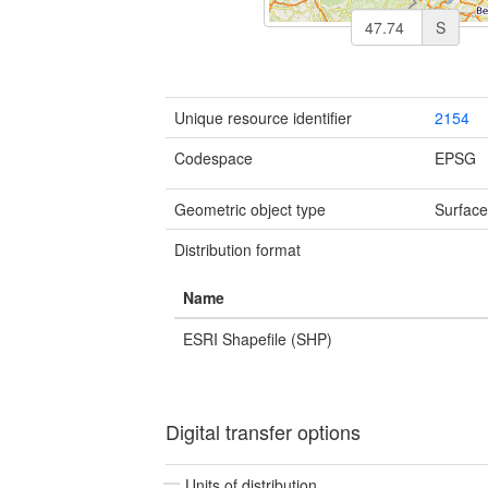
S
Unique resource identifier
2154
Codespace
EPSG
Geometric object type
Surfac
Distribution format
Name
ESRI Shapefile (SHP)
Digital transfer options
Units of distribution