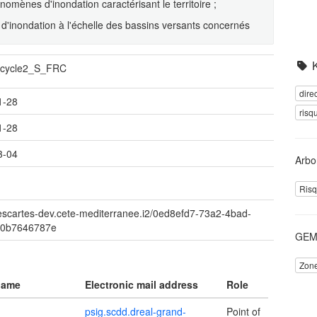
omènes d'inondation caractérisant le territoire ;
s d'inondation à l'échelle des bassins versants concernés
cycle2_S_FRC
dire
1-28
risq
1-28
3-04
Arbo
Risq
descartes-dev.cete-mediterranee.i2/0ed8efd7-73a2-4bad-
00b7646787e
GEME
Zone
name
Electronic mail address
Role
psig.scdd.dreal-grand-
Point of