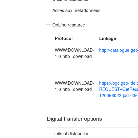
Accès aux métadonnées
OnLine resource
Protocol
Linkage
WWW:DOWNLOAD-
http://catalogue.ge
1.0-http--download
WWW:DOWNLOAD-
https://ogc.geo-ide
1.0-http--download
REQUEST=GetReco
120066022-jdd-03e
Digital transfer options
Units of distribution