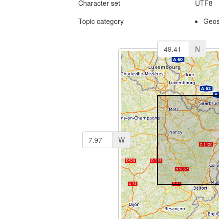
Character set
UTF8
Topic category
Geosc
N
W