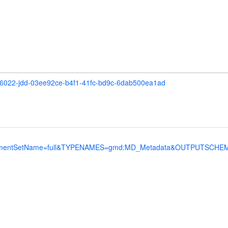
120066022-jdd-03ee92ce-b4f1-41fc-bd9c-6dab500ea1ad
ntSetName=full&TYPENAMES=gmd:MD_Metadata&OUTPUTSCHEMA=htt