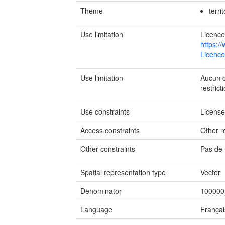
Theme
terri
Use limitation
Licence
https:/
Licence
Use limitation
Aucun de
restrict
Use constraints
Licens
Access constraints
Other re
Other constraints
Pas de 
Spatial representation type
Vector
Denominator
100000
Language
Françai