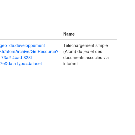
Name
m.geo-ide.developpement-
Téléchargement simple
v.fr/atomArchive/GetResource?
(Atom) du jeu et des
-73a2-4bad-828f-
documents associés via
7e&dataType=dataset
internet