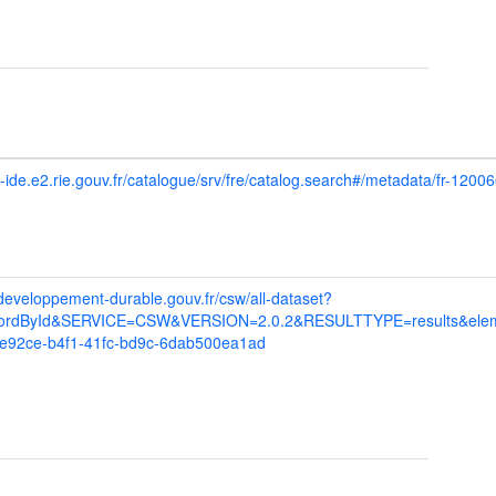
o-ide.e2.rie.gouv.fr/catalogue/srv/fre/catalog.search#/metadata/fr-
.developpement-durable.gouv.fr/csw/all-dataset?
rdById&SERVICE=CSW&VERSION=2.0.2&RESULTTYPE=results&eleme
e92ce-b4f1-41fc-bd9c-6dab500ea1ad