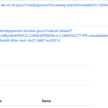
eo-ide.e2.rie.gouv.fr/catalogue/srv/fre/catalog.search#/metadata/fr
.developpement-durable.gouv.fr/csw/all-dataset?
rdById&SERVICE=CSW&VERSION=2.0.2&RESULTTYPE=results&eleme
75a4d8-85b4-4a41-8c27-68871ec30374
e
Name