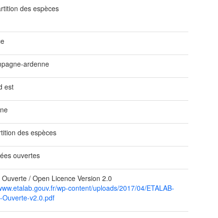
rtition des espèces
ce
pagne-ardenne
d est
ine
rtition des espèces
ées ouvertes
 Ouverte / Open Licence Version 2.0
/www.etalab.gouv.fr/wp-content/uploads/2017/04/ETALAB-
-Ouverte-v2.0.pdf