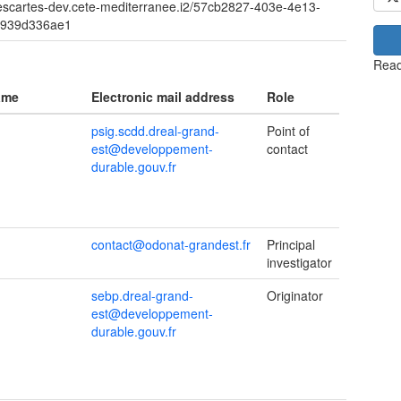
descartes-dev.cete-mediterranee.i2/57cb2827-403e-4e13-
e939d336ae1
Read
ame
Electronic mail address
Role
psig.scdd.dreal-grand-
Point of
est@developpement-
contact
durable.gouv.fr
contact@odonat-grandest.fr
Principal
investigator
sebp.dreal-grand-
Originator
est@developpement-
durable.gouv.fr