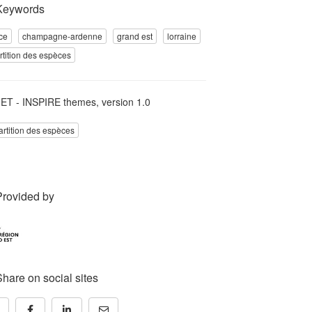
Keywords
ce
champagne-ardenne
grand est
lorraine
rtition des espèces
T - INSPIRE themes, version 1.0
rtition des espèces
Provided by
Share on social sites