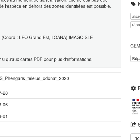
 l'espèce en dehors des zones identifiées est possible.
alsa
répa
ine (Coord.: LPO Grand Est, LOANA) IMAGO SLE
GEME
Répa
insi qu'aux cartes PDF pour plus d'informations.
_Phengaris_teleius_odonat_2020
7-28
8-06
3-01