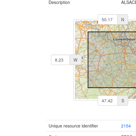
Description
ALSACE
N
W
S
Unique resource identifier
2154