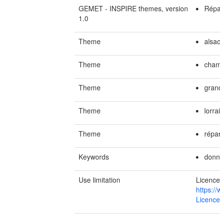
GEMET - INSPIRE themes, version
Répa
1.0
Theme
alsa
Theme
cham
Theme
gran
Theme
lorra
Theme
répa
Keywords
donn
Use limitation
Licence
https:/
Licence