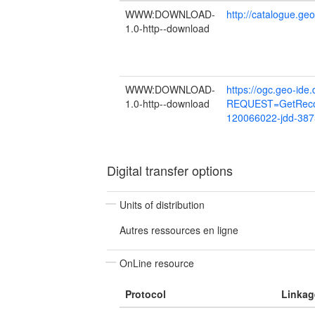
WWW:DOWNLOAD-
http://catalogue.g
1.0-http--download
WWW:DOWNLOAD-
https://ogc.geo-ide
1.0-http--download
REQUEST=GetReco
120066022-jdd-38
Digital transfer options
Units of distribution
Autres ressources en ligne
OnLine resource
Protocol
Linkag