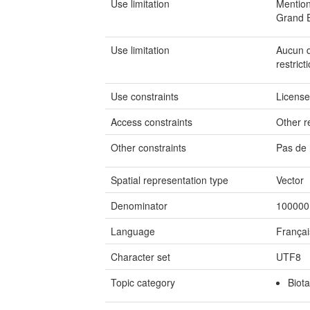
Use limitation
Mention
Grand 
Use limitation
Aucun de
restrict
Use constraints
Licens
Access constraints
Other re
Other constraints
Pas de 
Spatial representation type
Vector
Denominator
100000
Language
Françai
Character set
UTF8
Topic category
Biota