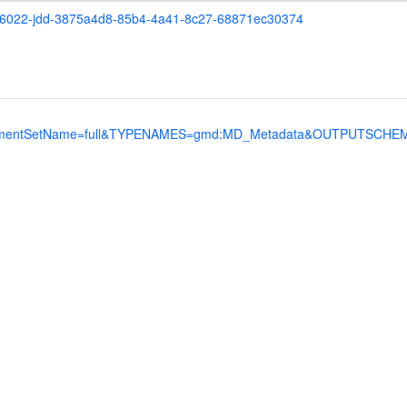
-120066022-jdd-3875a4d8-85b4-4a41-8c27-68871ec30374
ntSetName=full&TYPENAMES=gmd:MD_Metadata&OUTPUTSCHEMA=htt