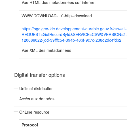
Vue HTML des métadonnées sur internet
WWW:DOWNLOAD-1.0-http--download
https://ogc.geo-ide.developpement-durable.gouv.fr/csw/all
REQUEST=GetRecordById&SERVICE=CSW&VERSION=2.0.2
120066022-jdd-39fffc54-394b-46bf-9c7c-238d2dc4fdb2
Vue XML des métadonnées
Digital transfer options
Units of distribution
Accès aux données
OnLine resource
Protocol