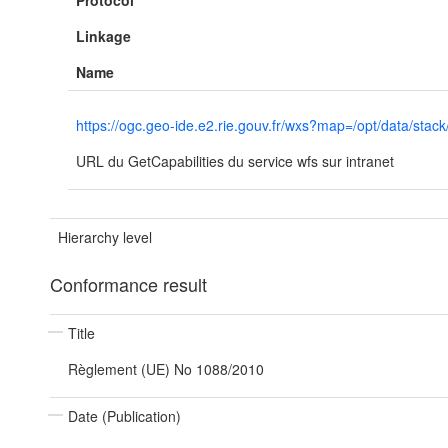
Protocol
Linkage
Name
https://ogc.geo-ide.e2.rie.gouv.fr/wxs?map=/opt/data/
URL du GetCapabilities du service wfs sur intranet
Hierarchy level
Conformance result
Title
Règlement (UE) No 1088/2010
Date (Publication)