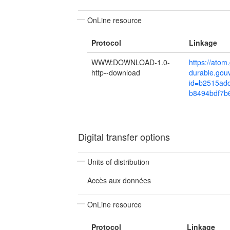
OnLine resource
Protocol
Linkage
WWW:DOWNLOAD-1.0-
https://ato
http--download
durable.gou
id=b2515add
b8494bdf7b
Digital transfer options
Units of distribution
Accès aux données
OnLine resource
Protocol
Linkage