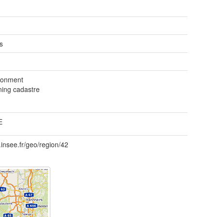
s
ronment
ning cadastre
E
d.insee.fr/geo/region/42