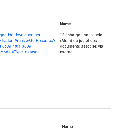
Name
m.geo-ide.developpement-
Téléchargement simple
v.fr/atomArchive/GetResource?
(Atom) du jeu et des
-0c39-4f04-a609-
documents associés via
65&dataType=dataset
internet
Name