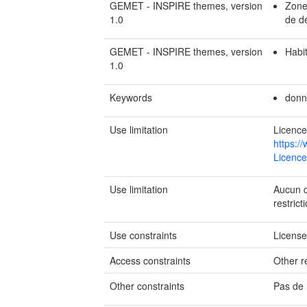
GEMET - INSPIRE themes, version
Zones
1.0
de d
GEMET - INSPIRE themes, version
Habit
1.0
Keywords
donn
Use limitation
Licence
https:/
Licence
Use limitation
Aucun de
restrict
Use constraints
Licens
Access constraints
Other re
Other constraints
Pas de 