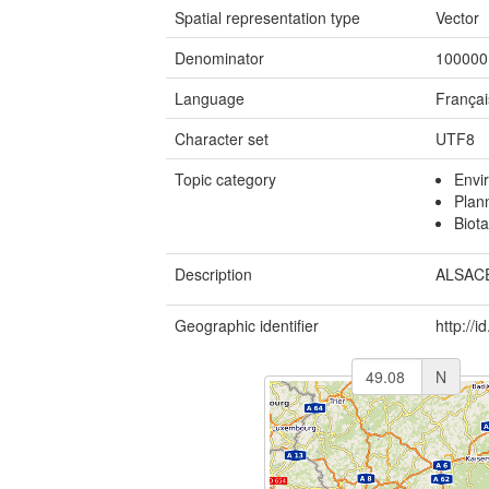
Spatial representation type
Vector
Denominator
100000
Language
Françai
Character set
UTF8
Topic category
Envi
Plan
Biota
Description
ALSAC
Geographic identifier
http://i
N