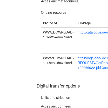
Accès aux métadonnées
OnLine resource
Protocol
Linkage
WWW:DOWNLOAD-
http://catalogue.ge
1.0-http--download
WWW:DOWNLOAD-
https://ogc.geo-ide
1.0-http--download
REQUEST=GetReco
120066022-jdd-3be
Digital transfer options
Units of distribution
Accès aux données