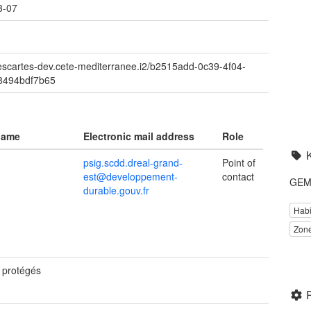
3-07
descartes-dev.cete-mediterranee.i2/b2515add-0c39-4f04-
8494bdf7b65
name
Electronic mail address
Role
psig.scdd.dreal-grand-
Point of
est@developpement-
contact
GEME
durable.gouv.fr
Habi
Zone
s protégés