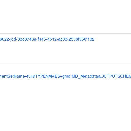
20066022-jdd-3be3746a-f445-4512-ac08-2556f956f132
ntSetName=full&TYPENAMES=gmd:MD_Metadata&OUTPUTSCHEMA=htt