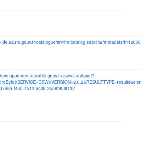
o-ide.e2.rie.gouv.fr/catalogue/srv/fre/catalog.search#/metadata/fr-1
.developpement-durable.gouv.fr/csw/all-dataset?
rdById&SERVICE=CSW&VERSION=2.0.2&RESULTTYPE=results&eleme
3746a-f445-4512-ac08-2556f956f132