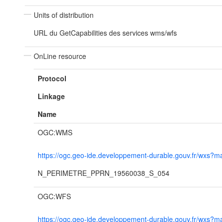
Units of distribution
URL du GetCapabilities des services wms/wfs
OnLine resource
Protocol
Linkage
Name
OGC:WMS
https://ogc.geo-ide.developpement-durable.gouv.fr/wx
N_PERIMETRE_PPRN_19560038_S_054
OGC:WFS
https://ogc.geo-ide.developpement-durable.gouv.fr/wx