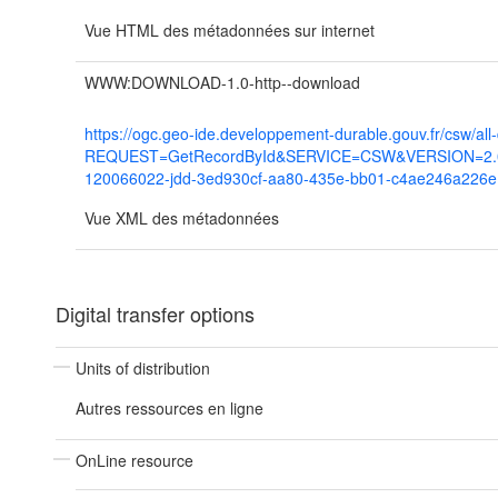
Vue HTML des métadonnées sur internet
WWW:DOWNLOAD-1.0-http--download
https://ogc.geo-ide.developpement-durable.gouv.fr/csw/all
REQUEST=GetRecordById&SERVICE=CSW&VERSION=2.0.2
120066022-jdd-3ed930cf-aa80-435e-bb01-c4ae246a226e
Vue XML des métadonnées
Digital transfer options
Units of distribution
Autres ressources en ligne
OnLine resource