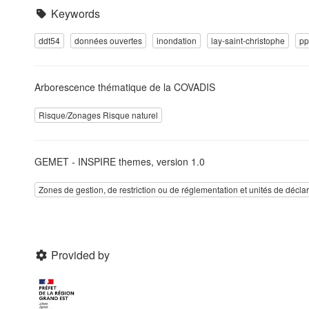
Keywords
ddt54
données ouvertes
inondation
lay-saint-christophe
pp
Arborescence thématique de la COVADIS
Risque/Zonages Risque naturel
GEMET - INSPIRE themes, version 1.0
Zones de gestion, de restriction ou de réglementation et unités de décla
Provided by