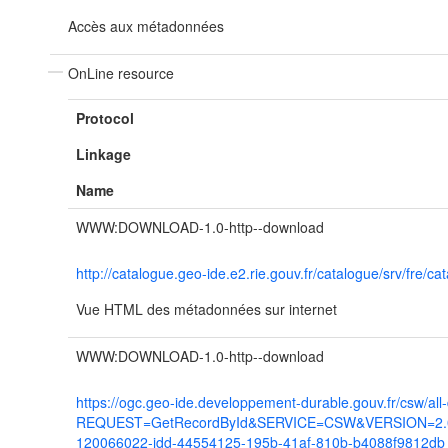
Accès aux métadonnées
OnLine resource
Protocol
Linkage
Name
WWW:DOWNLOAD-1.0-http--download
http://catalogue.geo-ide.e2.rie.gouv.fr/catalogue/srv/fr
Vue HTML des métadonnées sur internet
WWW:DOWNLOAD-1.0-http--download
https://ogc.geo-ide.developpement-durable.gouv.fr/csw/all
REQUEST=GetRecordById&SERVICE=CSW&VERSION=2.0.2
120066022-jdd-44554125-195b-41af-810b-b4088f9812db