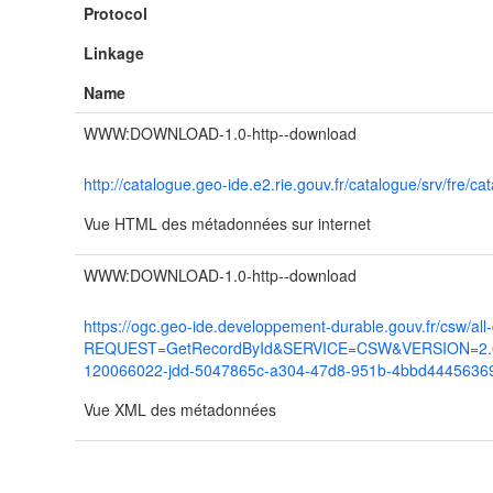
Protocol
Linkage
Name
WWW:DOWNLOAD-1.0-http--download
http://catalogue.geo-ide.e2.rie.gouv.fr/catalogue/srv/f
Vue HTML des métadonnées sur internet
WWW:DOWNLOAD-1.0-http--download
https://ogc.geo-ide.developpement-durable.gouv.fr/csw/all
REQUEST=GetRecordById&SERVICE=CSW&VERSION=2.0.2
120066022-jdd-5047865c-a304-47d8-951b-4bbd4445636
Vue XML des métadonnées