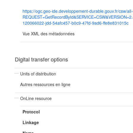
https://ogc.geo-ide.developpement-durable.gouv.fr/csw/all
REQUEST=GetRecordById&SERVICE=CSW&VERSION=2.0.2
120066022-jdd-54afc457-b0c9-47fd-9ad6-ffe8e831015c
Vue XML des métadonnées
Digital transfer options
Units of distribution
Autres ressources en ligne
OnLine resource
Protocol
Linkage