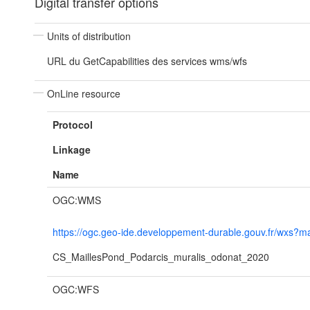
Digital transfer options
Units of distribution
URL du GetCapabilities des services wms/wfs
OnLine resource
Protocol
Linkage
Name
OGC:WMS
https://ogc.geo-ide.developpement-durable.gouv.fr/wx
CS_MaillesPond_Podarcis_muralis_odonat_2020
OGC:WFS